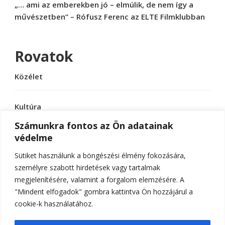
„… ami az emberekben jó – elmúlik, de nem így a
művészetben” – Rófusz Ferenc az ELTE Filmklubban
Rovatok
Közélet
Kultúra
Számunkra fontos az Ön adatainak
védelme
Sport
Sütiket használunk a böngészési élmény fokozására,
Tudomány
személyre szabott hirdetések vagy tartalmak
megjelenítésére, valamint a forgalom elemzésére. A
"Mindent elfogadok" gombra kattintva Ön hozzájárul a
cookie-k használatához.