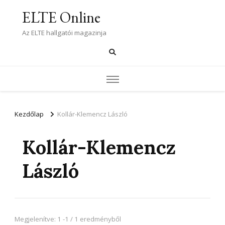
ELTE Online
Az ELTE hallgatói magazinja
Kezdőlap
Kollár-Klemencz László
Kollár-Klemencz
László
Megjelenítve: 1 -1 / 1 eredményből