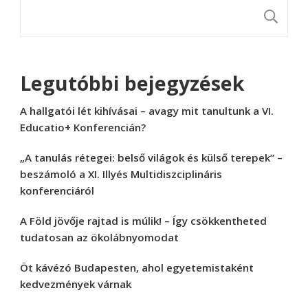
K
Legutóbbi bejegyzések
A hallgatói lét kihívásai – avagy mit tanultunk a VI.
Educatio+ Konferencián?
„A tanulás rétegei: belső világok és külső terepek” –
beszámoló a XI. Illyés Multidiszciplináris
konferenciáról
A Föld jövője rajtad is múlik! – Így csökkentheted
tudatosan az ökolábnyomodat
Öt kávézó Budapesten, ahol egyetemistaként
kedvezmények várnak