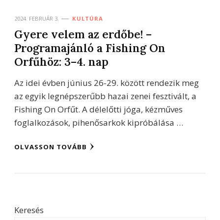
2024. FEBRUÁR 3.
KULTÚRA
Gyere velem az erdőbe! –
Programajánló a Fishing On
Orfűhöz: 3–4. nap
Az idei évben június 26-29. között rendezik meg
az egyik legnépszerűbb hazai zenei fesztivált, a
Fishing On Orfűt. A délelőtti jóga, kézműves
foglalkozások, pihenősarkok kipróbálása …
OLVASSON TOVÁBB
Keresés