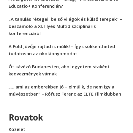
Educatio+ Konferencián?
„A tanulás rétegei: belső világok és külső terepek” –
beszámoló a XI. Illyés Multidiszciplináris
konferenciáról
A Föld jövője rajtad is múlik! – Így csökkentheted
tudatosan az ökolábnyomodat
Öt kávézó Budapesten, ahol egyetemistaként
kedvezmények várnak
„… ami az emberekben jó – elmúlik, de nem így a
művészetben” – Rófusz Ferenc az ELTE Filmklubban
Rovatok
Közélet