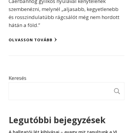
Caerbannog gyilkos nyulával kénytelenek
szembenézni, melynél „aljasabb, kegyetlenebb
és rosszindulatúbb rágcsálót még nem hordott
hátán a föld.”
OLVASSON TOVÁBB
Keresés
K
Legutóbbi bejegyzések
A hallgatói lét kihívásai – avagy mit tanultunk a VI.