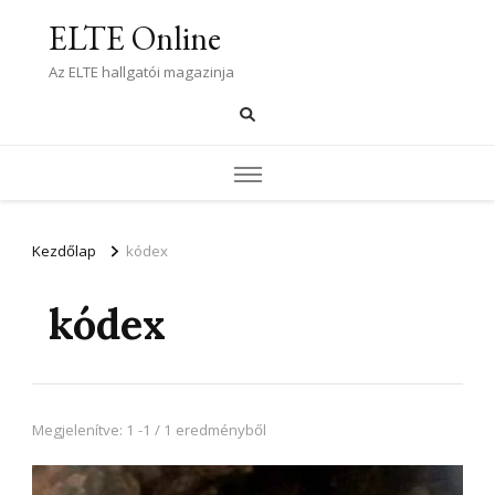
ELTE Online
Az ELTE hallgatói magazinja
Kezdőlap
kódex
kódex
Megjelenítve: 1 -1 / 1 eredményből