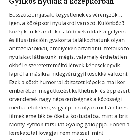
Gyilkos nyulak a középkorban
Bosszúszomjasak, kegyetlenek és vérengzők…
igen, a középkori nyulakról van szó. Különböző
középkori kéziratok és kódexek oldalszegélyein
és illusztrációin gyakorta találkozhatunk olyan
ábrázolásokkal, amelyeken ártatlanul tréfálkozó
nyulakat láthatunk, mégis, valamely érthetetlen
okból e szeretetreméltó lények képesek egyik
lapról a másikra hidegvérű gyilkosokká változni.
Ezek a sötét humorral átitatott képek a mai kor
emberében megütközést kelthetnek, és épp ezért
örvendenek nagy népszerűségnek a közösségi
média felületein, vagy éppen olyan méltán híres
filmek emelték be őket a köztudatba, mint a brit
Monty Python társulat Gyalog galoppja. Ebben a
kerekasztal lovagjai nem mással, mint