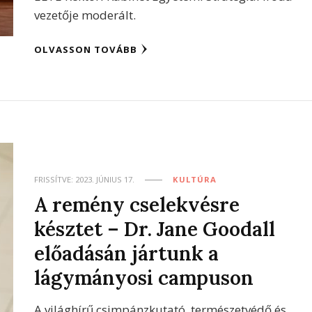
vezetője moderált.
OLVASSON TOVÁBB
FRISSÍTVE:
2023. JÚNIUS 17.
KULTÚRA
A remény cselekvésre
késztet – Dr. Jane Goodall
előadásán jártunk a
lágymányosi campuson
A világhírű csimpánzkutató, természetvédő és