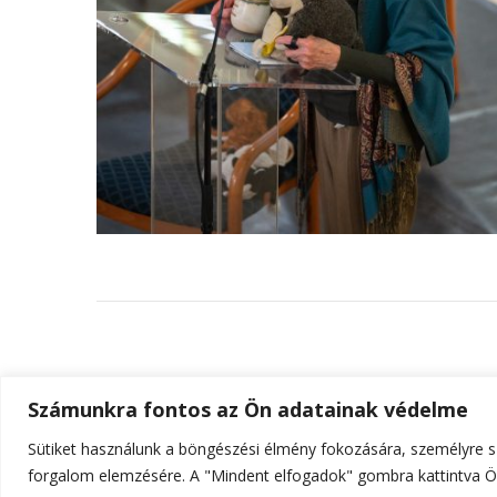
Számunkra fontos az Ön adatainak védelme
Sütiket használunk a böngészési élmény fokozására, személyre sz
© Szerzői jog 2026
ELTE Online
. Minden jog fenn
forgalom elemzésére. A "Mindent elfogadok" gombra kattintva Ön