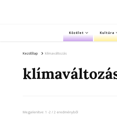
Közélet
Kultúra
Kezdőlap
klímaváltozás
klímaváltozá
Megjelenítve: 1 -2 / 2 eredményből