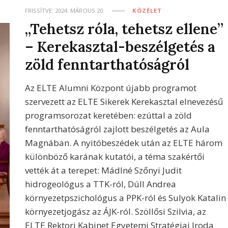
FRISSÍTVE:
2024. MÁRCIUS 20.
KÖZÉLET
„Tehetsz róla, tehetsz ellene”
– Kerekasztal-beszélgetés a
zöld fenntarthatóságról
Az ELTE Alumni Központ újabb programot
szervezett az ELTE Sikerek Kerekasztal elnevezésű
programsorozat keretében: ezúttal a zöld
fenntarthatóságról zajlott beszélgetés az Aula
Magnában. A nyitóbeszédek után az ELTE három
különböző karának kutatói, a téma szakértői
vették át a terepet: Mádlné Szőnyi Judit
hidrogeológus a TTK-ról, Dúll Andrea
környezetpszichológus a PPK-ról és Sulyok Katalin
környezetjogász az ÁJK-ról. Szöllősi Szilvia, az
ELTE Rektori Kabinet Egyetemi Stratégiai Iroda