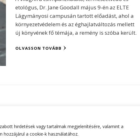
etológus, Dr. Jane Goodall május 9-én az ELTE
Lágymányosi campusán tartott előadást, ahol a
környezetvédelem és az éghajlatváltozás mellett
új könyvének fő témája, a remény is szóba került.
OLVASSON TOVÁBB
abott hirdetések vagy tartalmak megjelenítésére, valamint a
tartva.
Hello Fashion | Fejlesztette
Blossom Themes
.Készített
 hozzájárul a cookie-k használatához.