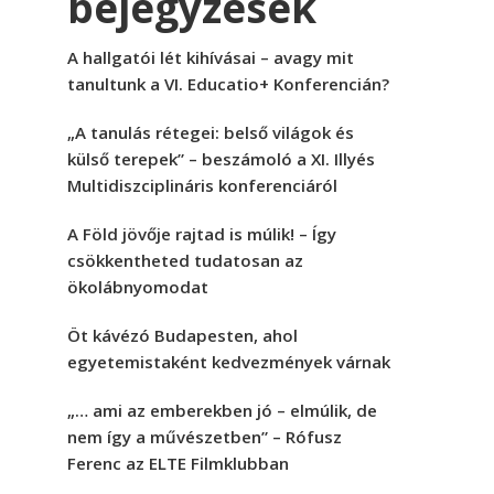
bejegyzések
A hallgatói lét kihívásai – avagy mit
tanultunk a VI. Educatio+ Konferencián?
„A tanulás rétegei: belső világok és
külső terepek” – beszámoló a XI. Illyés
Multidiszciplináris konferenciáról
A Föld jövője rajtad is múlik! – Így
csökkentheted tudatosan az
ökolábnyomodat
Öt kávézó Budapesten, ahol
egyetemistaként kedvezmények várnak
„… ami az emberekben jó – elmúlik, de
nem így a művészetben” – Rófusz
Ferenc az ELTE Filmklubban