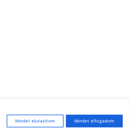
Mindet elutasítom
Mindet elfogadom
e:
WordPress
.