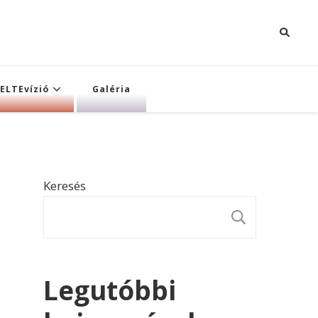
ELTEvízió
Galéria
Keresés
KERESÉ
Legutóbbi