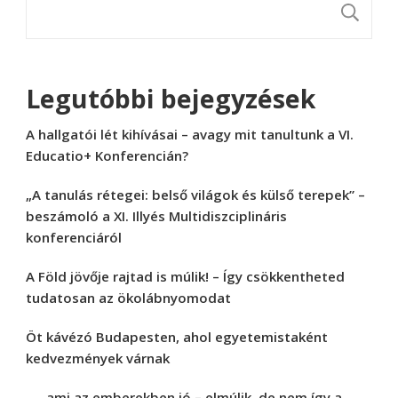
K
Legutóbbi bejegyzések
A hallgatói lét kihívásai – avagy mit tanultunk a VI.
Educatio+ Konferencián?
„A tanulás rétegei: belső világok és külső terepek” –
beszámoló a XI. Illyés Multidiszciplináris
konferenciáról
A Föld jövője rajtad is múlik! – Így csökkentheted
tudatosan az ökolábnyomodat
Öt kávézó Budapesten, ahol egyetemistaként
kedvezmények várnak
„… ami az emberekben jó – elmúlik, de nem így a