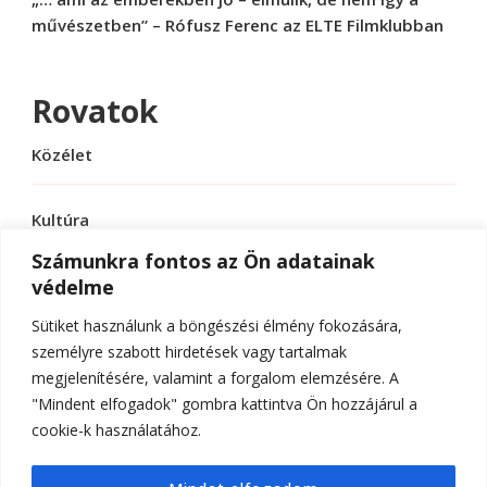
művészetben” – Rófusz Ferenc az ELTE Filmklubban
Rovatok
Közélet
Kultúra
Számunkra fontos az Ön adatainak
védelme
Sport
Sütiket használunk a böngészési élmény fokozására,
Tudomány
személyre szabott hirdetések vagy tartalmak
megjelenítésére, valamint a forgalom elemzésére. A
"Mindent elfogadok" gombra kattintva Ön hozzájárul a
cookie-k használatához.
© Szerzői jog 2026
ELTE Online
. Minden jog