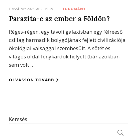
FRISSÍTVE:
2025. ÁPRILIS 29.
TUDOMÁNY
Parazita-e az ember a Földön?
Réges-régen, egy távoli galaxisban egy félreeső
csillag harmadik bolygójának fejlett civilizációja
ökológiai válsággal szembesült. A sötét és
világos oldal fénykardok helyett (bár azokban
sem volt …
OLVASSON TOVÁBB
Keresés
K