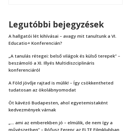
Legutóbbi bejegyzések
A hallgatói lét kihívásai – avagy mit tanultunk a VI.
Educatio+ Konferencián?
„A tanulás rétegei: belső világok és külső terepek” –
beszámoló a XI. Illyés Multidiszciplináris
konferenciáról
A Föld jövője rajtad is múlik! – Így csökkentheted
tudatosan az ökolábnyomodat
Öt kávézó Budapesten, ahol egyetemistaként
kedvezmények várnak
„… ami az emberekben jó – elmúlik, de nem így a
művészetben” – Rófusz Ferenc az ELTE Filmklubban