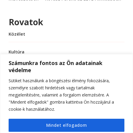
Rovatok
Közélet
Kultúra
Számunkra fontos az Ön adatainak
védelme
Sport
Sütiket használunk a böngészési élmény fokozására,
Tudomány
személyre szabott hirdetések vagy tartalmak
megjelenítésére, valamint a forgalom elemzésére. A
"Mindent elfogadok" gombra kattintva Ön hozzájárul a
cookie-k használatához.
© Szerzői jog 2026
ELTE Online
. Minden jog
Mindet elfogadom
fenntartva.
Hello Fashion | Fejlesztette
Blossom