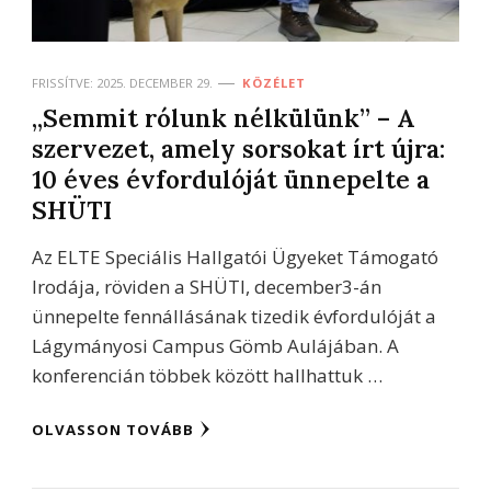
FRISSÍTVE:
2025. DECEMBER 29.
KÖZÉLET
„Semmit rólunk nélkülünk” – A
szervezet, amely sorsokat írt újra:
10 éves évfordulóját ünnepelte a
SHÜTI
Az ELTE Speciális Hallgatói Ügyeket Támogató
Irodája, röviden a SHÜTI, december3-án
ünnepelte fennállásának tizedik évfordulóját a
Lágymányosi Campus Gömb Aulájában. A
konferencián többek között hallhattuk …
OLVASSON TOVÁBB