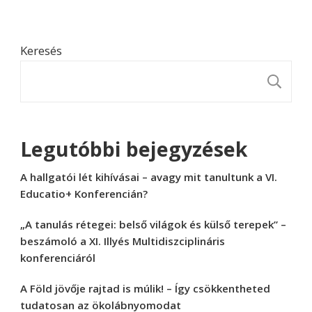
Keresés
K
Legutóbbi bejegyzések
A hallgatói lét kihívásai – avagy mit tanultunk a VI.
Educatio+ Konferencián?
„A tanulás rétegei: belső világok és külső terepek” –
beszámoló a XI. Illyés Multidiszciplináris
konferenciáról
A Föld jövője rajtad is múlik! – Így csökkentheted
tudatosan az ökolábnyomodat