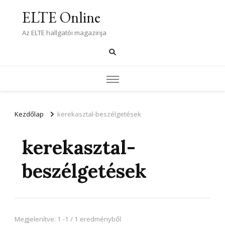
ELTE Online
Az ELTE hallgatói magazinja
Kezdőlap
kerekasztal-beszélgetések
kerekasztal-
beszélgetések
Megjelenítve: 1 -1 / 1 eredményből