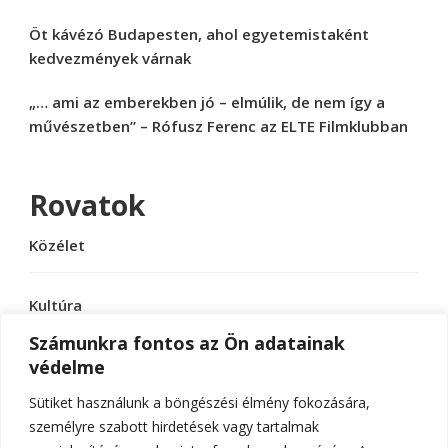
Öt kávézó Budapesten, ahol egyetemistaként
kedvezmények várnak
„… ami az emberekben jó – elmúlik, de nem így a
művészetben” – Rófusz Ferenc az ELTE Filmklubban
Rovatok
Közélet
Kultúra
Számunkra fontos az Ön adatainak
védelme
Sport
Sütiket használunk a böngészési élmény fokozására,
Tudomány
személyre szabott hirdetések vagy tartalmak