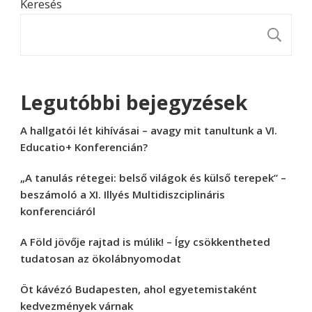
Keresés
K
Legutóbbi bejegyzések
A hallgatói lét kihívásai – avagy mit tanultunk a VI.
Educatio+ Konferencián?
„A tanulás rétegei: belső világok és külső terepek” –
beszámoló a XI. Illyés Multidiszciplináris
konferenciáról
A Föld jövője rajtad is múlik! – Így csökkentheted
tudatosan az ökolábnyomodat
Öt kávézó Budapesten, ahol egyetemistaként
kedvezmények várnak