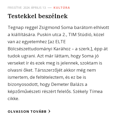
FRISSÍTVE:
2024. ÁPRILIS 13.
KULTÚRA
Testekkel beszélnek
Tegnap reggel Zsigmond Soma barátom elhívott
a kiállítására. Puskin utca 2., TIM Stúdió, közel
van az egyetemhez [az ELTE
Bölcsészettudományi Karához – a szerk.], épp át
tudok ugrani. Azt már láttam, hogy Soma jó
verseket ír és ezek meg is jelennek, szoktam is
olvasni őket. Társszerzőjét akkor még nem
ismertem, de feltételeztem, és ez be is
bizonyosodott, hogy Demeter Balázs a
képzőművészeti részért felelős. Székely Tímea
cikke.
OLVASSON TOVÁBB