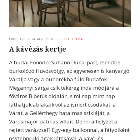
FRISSÍTVE:
2024. ÁPRILIS 16.
KULTÚRA
A kávézás kertje
A budai Fonódó. Suhanó Duna-part, csendbe
burkolózó Hűvösvölgy, az egyenesen is kanyargó
Váralja vagy a buborékba fúló Budafok.
Megannyi sárga csík tekereg inda módjára a
főváros B betűs oldalán, s mi nap mint nap
láthatjuk ablakaikból az ismert csodákat: a
Várat, a Gellérthegy hatalmas szikláját, a
Városmajor patinás villáit. De mi a helyzet a
rejtett varázzsal? Egy-egy balkonnal, a fátyolként
összeboruló ágak játékával, a kávé- és