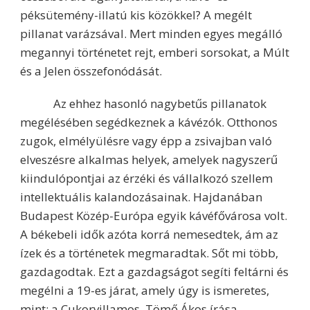
péksütemény-illatú kis közökkel? A megélt
pillanat varázsával. Mert minden egyes megálló
megannyi történetet rejt, emberi sorsokat, a Múlt
és a Jelen összefonódását.
Az ehhez hasonló nagybetűs pillanatok
megélésében segédkeznek a kávézók. Otthonos
zugok, elmélyülésre vagy épp a zsivajban való
elveszésre alkalmas helyek, amelyek nagyszerű
kiindulópontjai az érzéki és vállalkozó szellem
intellektuális kalandozásainak. Hajdanában
Budapest Közép-Európa egyik kávéfővárosa volt.
A békebeli idők azóta korrá nemesedtek, ám az
ízek és a történetek megmaradtak. Sőt mi több,
gazdagodtak. Ezt a gazdagságot segíti feltárni és
megélni a 19-es járat, amely úgy is ismeretes,
mint: a Cukorvillamos. Tömő Ákos írása.