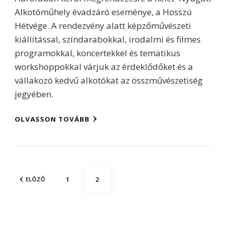
Alkotóműhely évadzáró eseménye, a Hosszú
Hétvége. A rendezvény alatt képzőművészeti
kiállítással, színdarabokkal, irodalmi és filmes
programokkal, koncertekkel és tematikus
workshoppokkal várjuk az érdeklődőket és a
vállakozó kedvű alkotókat az összművészetiség
jegyében.
OLVASSON TOVÁBB
Bejegyzések
OLDAL
OLDAL
1
2
ELŐZŐ
lapozása