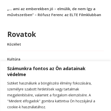
„… ami az emberekben jó – elmúlik, de nem így a
művészetben” – Rófusz Ferenc az ELTE Filmklubban
Rovatok
Közélet
Kultúra
Számunkra fontos az Ön adatainak
védelme
Sport
Sütiket használunk a böngészési élmény fokozására,
Tudomány
személyre szabott hirdetések vagy tartalmak
megjelenítésére, valamint a forgalom elemzésére. A
"Mindent elfogadok" gombra kattintva Ön hozzájárul a
cookie-k használatához.