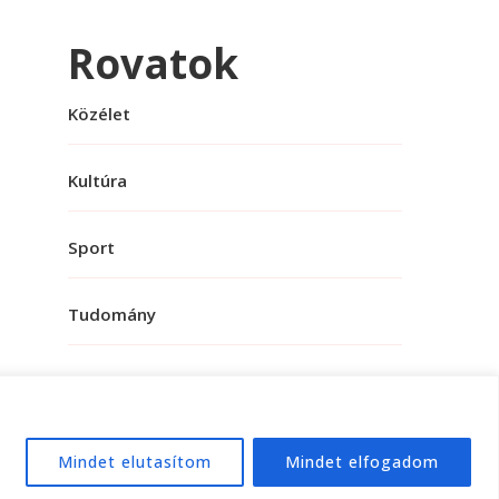
Rovatok
Közélet
Kultúra
Sport
Tudomány
Mindet elutasítom
Mindet elfogadom
e:
WordPress
.