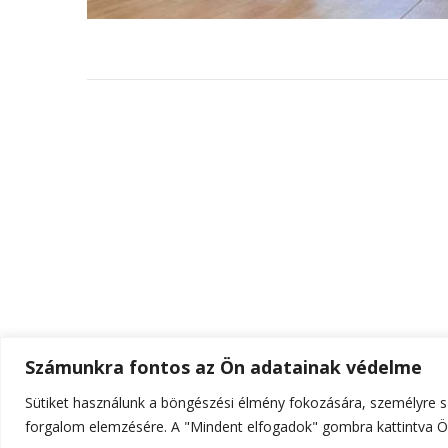
Számunkra fontos az Ön adatainak védelme
Sütiket használunk a böngészési élmény fokozására, személyre sz
© Szerzői jog 2026
ELTE Online
. Minden jog fenn
forgalom elemzésére. A "Mindent elfogadok" gombra kattintva Ön