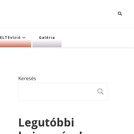
ELTEvízió
Galéria
Keresés
KERESÉ
Legutóbbi