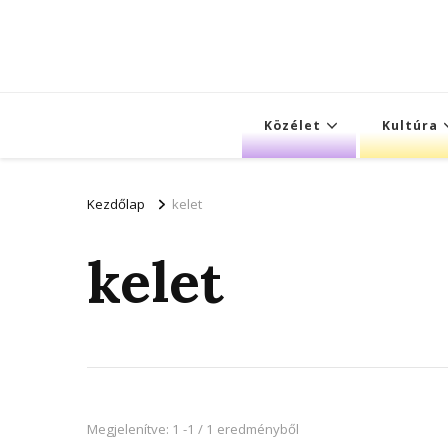
Közélet
Kultúra
Kezdőlap
kelet
kelet
Megjelenítve: 1 -1 / 1 eredményből