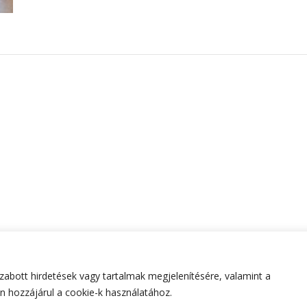
abott hirdetések vagy tartalmak megjelenítésére, valamint a
tartva.
Hello Fashion | Fejlesztette
Blossom Themes
.Készített
 hozzájárul a cookie-k használatához.