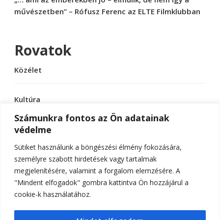
művészetben” – Rófusz Ferenc az ELTE Filmklubban
Rovatok
Közélet
Kultúra
Számunkra fontos az Ön adatainak
védelme
Sport
Sütiket használunk a böngészési élmény fokozására,
Tudomány
személyre szabott hirdetések vagy tartalmak
megjelenítésére, valamint a forgalom elemzésére. A
"Mindent elfogadok" gombra kattintva Ön hozzájárul a
cookie-k használatához.
© Szerzői jog 2026
ELTE Online
. Minden jog