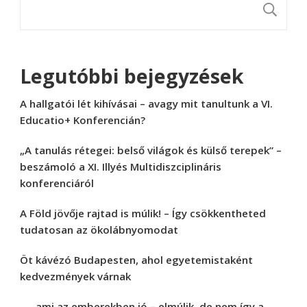
K
Legutóbbi bejegyzések
A hallgatói lét kihívásai – avagy mit tanultunk a VI.
Educatio+ Konferencián?
„A tanulás rétegei: belső világok és külső terepek” –
beszámoló a XI. Illyés Multidiszciplináris
konferenciáról
A Föld jövője rajtad is múlik! – Így csökkentheted
tudatosan az ökolábnyomodat
Öt kávézó Budapesten, ahol egyetemistaként
kedvezmények várnak
„… ami az emberekben jó – elmúlik, de nem így a