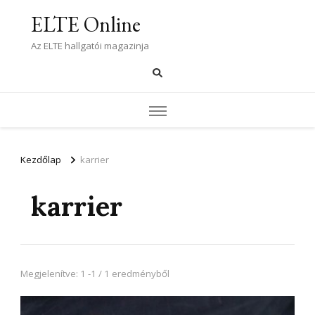
ELTE Online
Az ELTE hallgatói magazinja
Kezdőlap
karrier
karrier
Megjelenítve: 1 -1 / 1 eredményből