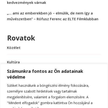
kedvezmények várnak
„… ami az emberekben jó – elmúlik, de nem így a
művészetben” – Rófusz Ferenc az ELTE Filmklubban
Rovatok
Közélet
Kultúra
Számunkra fontos az Ön adatainak
védelme
Sport
Sütiket használunk a böngészési élmény fokozására,
Tudomány
személyre szabott hirdetések vagy tartalmak
megjelenítésére, valamint a forgalom elemzésére. A
"Mindent elfogadok" gombra kattintva Ön hozzájárul a