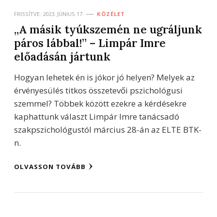
FRISSÍTVE:
2023. JÚNIUS 17.
KÖZÉLET
„A másik tyúkszemén ne ugráljunk
páros lábbal!” – Limpár Imre
előadásán jártunk
Hogyan lehetek én is jókor jó helyen? Melyek az
érvényesülés titkos összetevői pszichológusi
szemmel? Többek között ezekre a kérdésekre
kaphattunk választ Limpár Imre tanácsadó
szakpszichológustól március 28-án az ELTE BTK-
n.
OLVASSON TOVÁBB