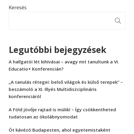
Keresés
K
Legutóbbi bejegyzések
A hallgatói lét kihívásai – avagy mit tanultunk a VI.
Educatio+ Konferencián?
„A tanulás rétegei: belső világok és külső terepek” –
beszámoló a XI. Illyés Multidiszciplináris
konferenciáról
A Föld jövője rajtad is múlik! – Így csökkentheted
tudatosan az ökolábnyomodat
Öt kávézó Budapesten, ahol egyetemistaként