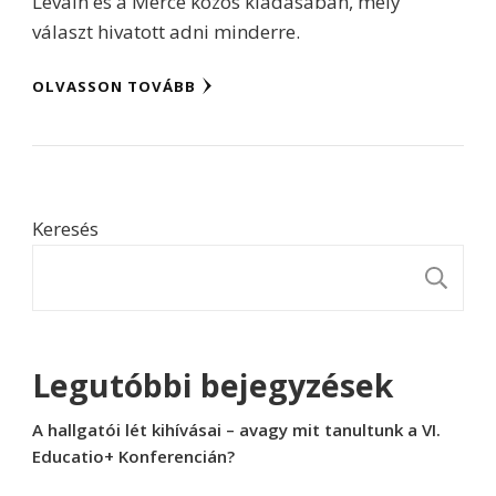
Levain és a Mérce közös kiadásában, mely
választ hivatott adni minderre.
OLVASSON TOVÁBB
Keresés
K
Legutóbbi bejegyzések
A hallgatói lét kihívásai – avagy mit tanultunk a VI.
Educatio+ Konferencián?