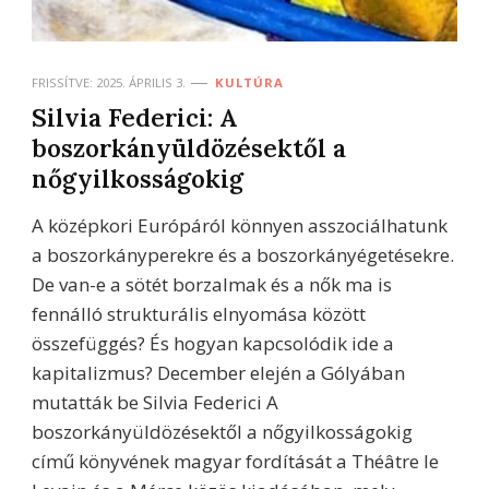
FRISSÍTVE:
2025. ÁPRILIS 3.
KULTÚRA
Silvia Federici: A
boszorkányüldözésektől a
nőgyilkosságokig
A középkori Európáról könnyen asszociálhatunk
a boszorkányperekre és a boszorkányégetésekre.
De van-e a sötét borzalmak és a nők ma is
fennálló strukturális elnyomása között
összefüggés? És hogyan kapcsolódik ide a
kapitalizmus? December elején a Gólyában
mutatták be Silvia Federici A
boszorkányüldözésektől a nőgyilkosságokig
című könyvének magyar fordítását a Théâtre le