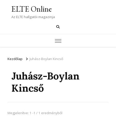
ELTE Online
Az ELTE hallgatói magazinja
Kezdőlap
Juhász-Boylan Kincső
Juhász-Boylan
Kincső
Megjelenítve: 1 -1 / 1 eredményből