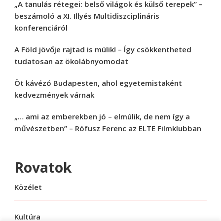
„A tanulás rétegei: belső világok és külső terepek” –
beszámoló a XI. Illyés Multidiszciplináris
konferenciáról
A Föld jövője rajtad is múlik! – Így csökkentheted
tudatosan az ökolábnyomodat
Öt kávézó Budapesten, ahol egyetemistaként
kedvezmények várnak
„… ami az emberekben jó – elmúlik, de nem így a
művészetben” – Rófusz Ferenc az ELTE Filmklubban
Rovatok
Közélet
Kultúra