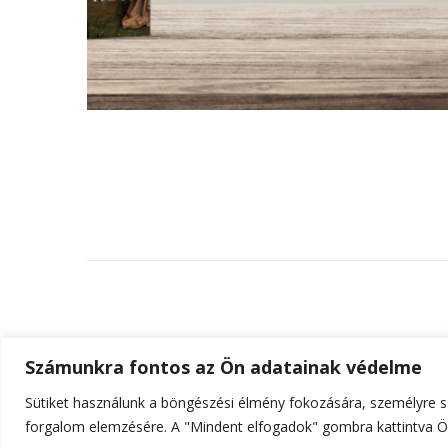
Számunkra fontos az Ön adatainak védelme
Sütiket használunk a böngészési élmény fokozására, személyre sz
© Szerzői jog 2026
ELTE Online
. Minden jog fenn
forgalom elemzésére. A "Mindent elfogadok" gombra kattintva Ön