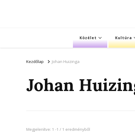
Közélet
Kultúra
Kezdőlap
Johan Huizinga
Johan Huizin
Megjelenítve: 1 -1 / 1 eredményből