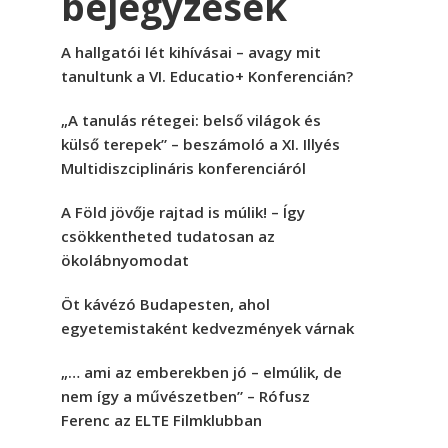
bejegyzések
A hallgatói lét kihívásai – avagy mit
tanultunk a VI. Educatio+ Konferencián?
„A tanulás rétegei: belső világok és
külső terepek” – beszámoló a XI. Illyés
Multidiszciplináris konferenciáról
A Föld jövője rajtad is múlik! – Így
csökkentheted tudatosan az
ökolábnyomodat
Öt kávézó Budapesten, ahol
egyetemistaként kedvezmények várnak
„… ami az emberekben jó – elmúlik, de
nem így a művészetben” – Rófusz
Ferenc az ELTE Filmklubban