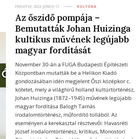
FRISSÍTVE:
2023. JÚNIUS 17.
KULTÚRA
Az őszidő pompája –
Bemutatták Johan Huizinga
kultikus művének legújabb
magyar fordítását
November 30-án a FUGA Budapesti Építészeti
Központban mutatták be a Helikon Kiadó
gondozásában idén megjelent Őszi középkor c.
kötetet, mely a világhírű holland kultúrtörténész,
Johan Huizinga (1872–1945) művének legújabb
magyar fordítása Balogh Tamás
irodalomtörténész, műfordító tollából. Az
eseményen a kerekasztal résztvevői: Havasréti
József irodalomtörténész, kritikus, Monostori