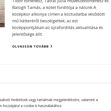
Tibor történész, Tátrai Júlia művészettörténész és
Balogh Tamás, a kötet fordítója a nálunk A
középkor alkonya címen a köztudatba vésődött
mű hátteréről beszélgettek; az est
középpontjában az újrafordítás aktualitása és
jelentősége állt.
OLVASSON TOVÁBB
abott hirdetések vagy tartalmak megjelenítésére, valamint a
tartva.
Hello Fashion | Fejlesztette
Blossom Themes
.Készített
 hozzájárul a cookie-k használatához.