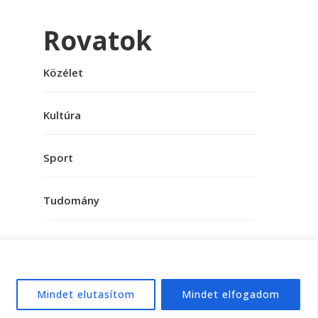
Rovatok
Közélet
Kultúra
Sport
Tudomány
Mindet elutasítom
Mindet elfogadom
e:
WordPress
.