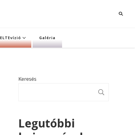
ELTEvízió
Galéria
Keresés
KERESÉ
Legutóbbi