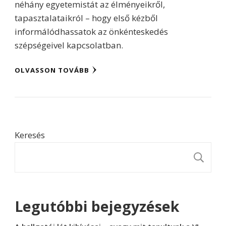
néhány egyetemistát az élményeikről,
tapasztalataikról – hogy első kézből
informálódhassatok az önkénteskedés
szépségeivel kapcsolatban.
OLVASSON TOVÁBB
Keresés
K
Legutóbbi bejegyzések