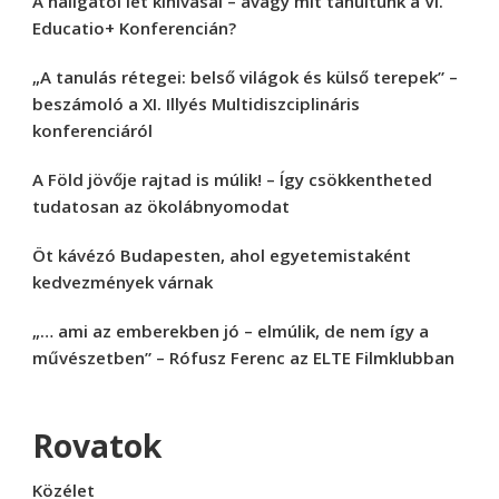
A hallgatói lét kihívásai – avagy mit tanultunk a VI.
Educatio+ Konferencián?
„A tanulás rétegei: belső világok és külső terepek” –
beszámoló a XI. Illyés Multidiszciplináris
konferenciáról
A Föld jövője rajtad is múlik! – Így csökkentheted
tudatosan az ökolábnyomodat
Öt kávézó Budapesten, ahol egyetemistaként
kedvezmények várnak
„… ami az emberekben jó – elmúlik, de nem így a
művészetben” – Rófusz Ferenc az ELTE Filmklubban
Rovatok
Közélet