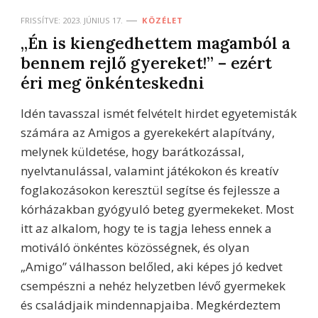
FRISSÍTVE:
2023. JÚNIUS 17.
KÖZÉLET
„Én is kiengedhettem magamból a
bennem rejlő gyereket!” – ezért
éri meg önkénteskedni
Idén tavasszal ismét felvételt hirdet egyetemisták
számára az Amigos a gyerekekért alapítvány,
melynek küldetése, hogy barátkozással,
nyelvtanulással, valamint játékokon és kreatív
foglakozásokon keresztül segítse és fejlessze a
kórházakban gyógyuló beteg gyermekeket. Most
itt az alkalom, hogy te is tagja lehess ennek a
motiváló önkéntes közösségnek, és olyan
„Amigo” válhasson belőled, aki képes jó kedvet
csempészni a nehéz helyzetben lévő gyermekek
és családjaik mindennapjaiba. Megkérdeztem