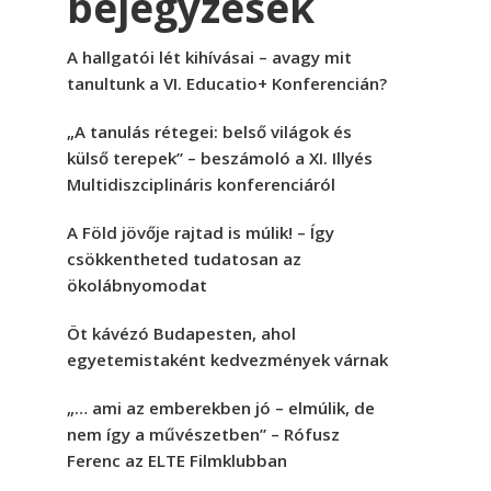
bejegyzések
A hallgatói lét kihívásai – avagy mit
tanultunk a VI. Educatio+ Konferencián?
„A tanulás rétegei: belső világok és
külső terepek” – beszámoló a XI. Illyés
Multidiszciplináris konferenciáról
A Föld jövője rajtad is múlik! – Így
csökkentheted tudatosan az
ökolábnyomodat
Öt kávézó Budapesten, ahol
egyetemistaként kedvezmények várnak
„… ami az emberekben jó – elmúlik, de
nem így a művészetben” – Rófusz
Ferenc az ELTE Filmklubban