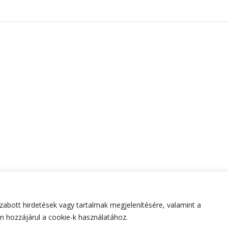
abott hirdetések vagy tartalmak megjelenítésére, valamint a
tartva.
Hello Fashion | Fejlesztette
Blossom Themes
.Készített
 hozzájárul a cookie-k használatához.