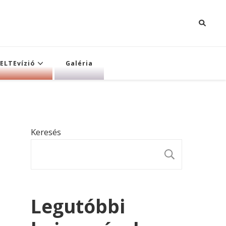
ELTEvízió
Galéria
Keresés
KERESÉ
Legutóbbi