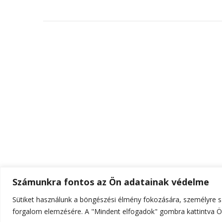
Számunkra fontos az Ön adatainak védelme
Sütiket használunk a böngészési élmény fokozására, személyre sz
© Szerzői jog 2026
ELTE Online
. Minden jog fenn
forgalom elemzésére. A "Mindent elfogadok" gombra kattintva Ön