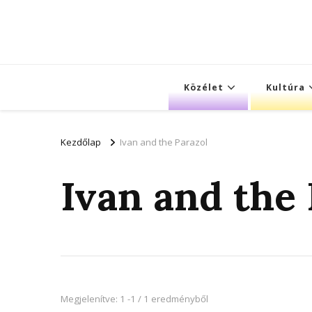
Közélet
Kultúra
Kezdőlap
Ivan and the Parazol
Ivan and the 
Megjelenítve: 1 -1 / 1 eredményből