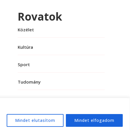
Rovatok
Közélet
Kultúra
Sport
Tudomány
Mindet elutasítom
Mindet elfogadom
e:
WordPress
.