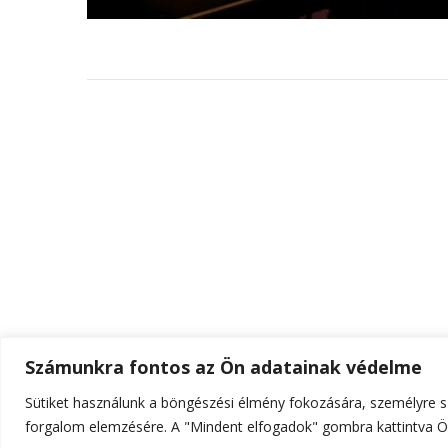
Számunkra fontos az Ön adatainak védelme
Sütiket használunk a böngészési élmény fokozására, személyre sz
© Szerzői jog 2026
ELTE Online
. Minden jog fenn
forgalom elemzésére. A "Mindent elfogadok" gombra kattintva Ön