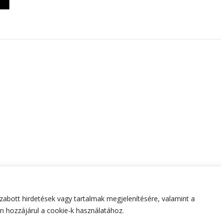
abott hirdetések vagy tartalmak megjelenítésére, valamint a
tartva.
Hello Fashion | Fejlesztette
Blossom Themes
.Készített
 hozzájárul a cookie-k használatához.