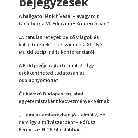
bejegyzések
A hallgatói lét kihívásai – avagy mit
tanultunk a VI. Educatio+ Konferencián?
„A tanulás rétegei: belső világok és
külső terepek” – beszámoló a XI. Illyés
Multidiszciplináris konferenciáról
A Föld jövője rajtad is múlik! – Így
csökkentheted tudatosan az
ökolábnyomodat
Öt kávézó Budapesten, ahol
egyetemistaként kedvezmények várnak
„… ami az emberekben jó – elmúlik, de
nem így a művészetben” – Rófusz
Ferenc az ELTE Filmklubban