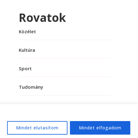
Rovatok
Közélet
Kultúra
Sport
Tudomány
Mindet elutasítom
Mindet elfogadom
e:
WordPress
.