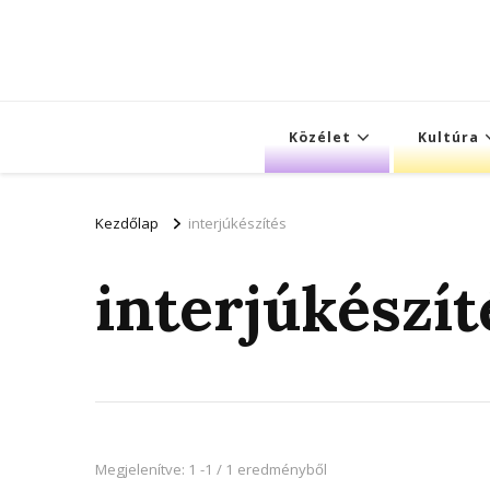
Közélet
Kultúra
Kezdőlap
interjúkészítés
interjúkészít
Megjelenítve: 1 -1 / 1 eredményből