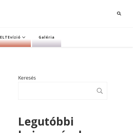
ELTEvízió
Galéria
Keresés
KERESÉ
Legutóbbi