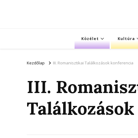
Közélet
Kultúra
Kezdőlap
III. Romanisztikai Találkozások konferencia
III. Romanisz
Találkozások