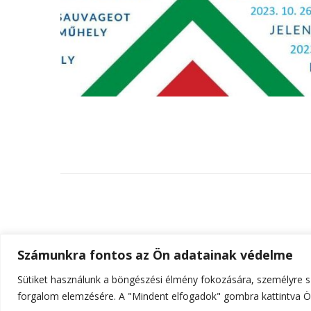
Számunkra fontos az Ön adatainak védelme
Sütiket használunk a böngészési élmény fokozására, személyre sz
© Szerzői jog 2026
ELTE Online
. Minden jog fenn
forgalom elemzésére. A "Mindent elfogadok" gombra kattintva Ön