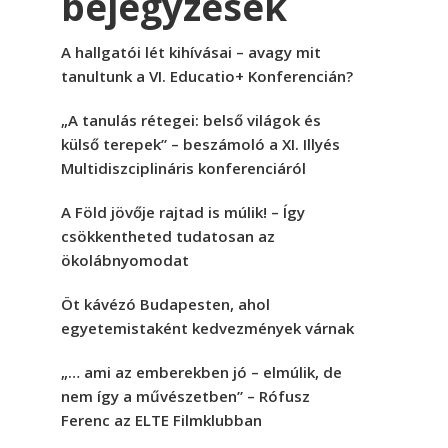
bejegyzések
A hallgatói lét kihívásai – avagy mit
tanultunk a VI. Educatio+ Konferencián?
„A tanulás rétegei: belső világok és
külső terepek” – beszámoló a XI. Illyés
Multidiszciplináris konferenciáról
A Föld jövője rajtad is múlik! – Így
csökkentheted tudatosan az
ökolábnyomodat
Öt kávézó Budapesten, ahol
egyetemistaként kedvezmények várnak
„… ami az emberekben jó – elmúlik, de
nem így a művészetben” – Rófusz
Ferenc az ELTE Filmklubban