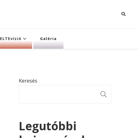
ELTEvízió
Galéria
Keresés
KERESÉ
Legutóbbi