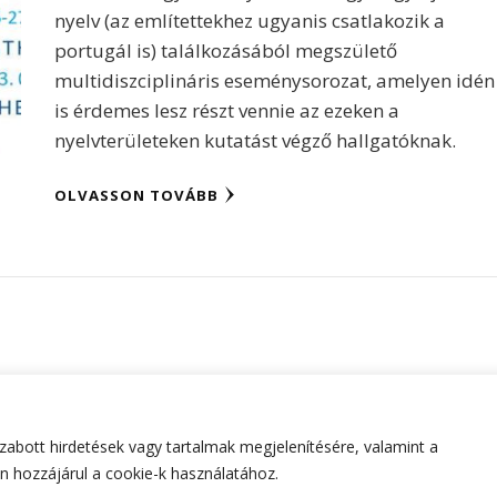
nyelv (az említettekhez ugyanis csatlakozik a
portugál is) találkozásából megszülető
multidiszciplináris eseménysorozat, amelyen idén
is érdemes lesz részt vennie az ezeken a
nyelvterületeken kutatást végző hallgatóknak.
OLVASSON TOVÁBB
abott hirdetések vagy tartalmak megjelenítésére, valamint a
tartva.
Hello Fashion | Fejlesztette
Blossom Themes
.Készített
 hozzájárul a cookie-k használatához.