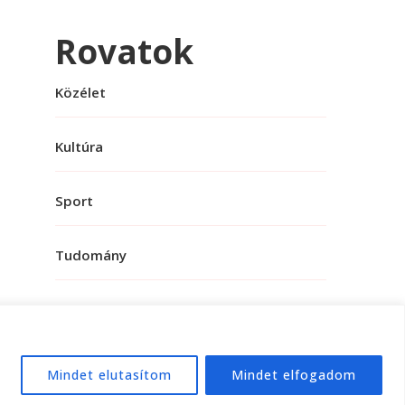
Rovatok
Közélet
Kultúra
Sport
Tudomány
Mindet elutasítom
Mindet elfogadom
e:
WordPress
.