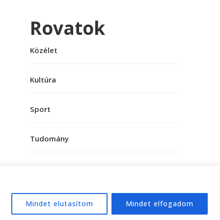
Rovatok
Közélet
Kultúra
Sport
Tudomány
Mindet elutasítom
Mindet elfogadom
e:
WordPress
.