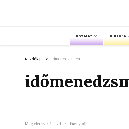
Közélet
Kultúra
Kezdőlap
időmenedzsment
időmenedzs
Megjelenítve: 1 -1 / 1 eredményből