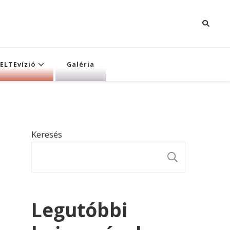
ELTEvízió
Galéria
Keresés
KERESÉ
Legutóbbi