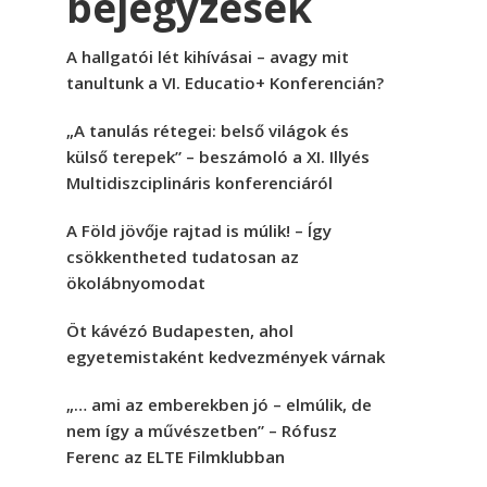
bejegyzések
A hallgatói lét kihívásai – avagy mit
tanultunk a VI. Educatio+ Konferencián?
„A tanulás rétegei: belső világok és
külső terepek” – beszámoló a XI. Illyés
Multidiszciplináris konferenciáról
A Föld jövője rajtad is múlik! – Így
csökkentheted tudatosan az
ökolábnyomodat
Öt kávézó Budapesten, ahol
egyetemistaként kedvezmények várnak
„… ami az emberekben jó – elmúlik, de
nem így a művészetben” – Rófusz
Ferenc az ELTE Filmklubban