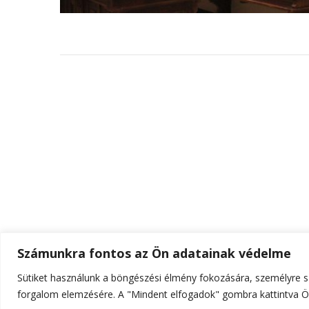
Számunkra fontos az Ön adatainak védelme
Sütiket használunk a böngészési élmény fokozására, személyre sz
© Szerzői jog 2026
ELTE Online
. Minden jog fenn
forgalom elemzésére. A "Mindent elfogadok" gombra kattintva Ön