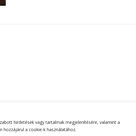
abott hirdetések vagy tartalmak megjelenítésére, valamint a
tartva.
Hello Fashion | Fejlesztette
Blossom Themes
.Készített
 hozzájárul a cookie-k használatához.