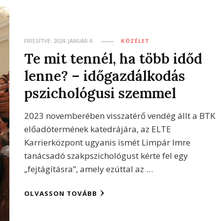
FRISSÍTVE:
2024. JANUÁR 4.
KÖZÉLET
Te mit tennél, ha több időd
lenne? – időgazdálkodás
pszichológusi szemmel
2023 novemberében visszatérő vendég állt a BTK
előadótermének katedrájára, az ELTE
Karrierközpont ugyanis ismét Limpár Imre
tanácsadó szakpszichológust kérte fel egy
„fejtágításra”, amely ezúttal az …
OLVASSON TOVÁBB