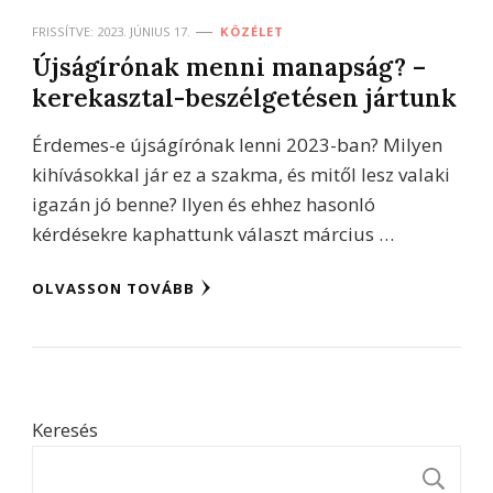
FRISSÍTVE:
2023. JÚNIUS 17.
KÖZÉLET
Újságírónak menni manapság? –
kerekasztal-beszélgetésen jártunk
Érdemes-e újságírónak lenni 2023-ban? Milyen
kihívásokkal jár ez a szakma, és mitől lesz valaki
igazán jó benne? Ilyen és ehhez hasonló
kérdésekre kaphattunk választ március …
OLVASSON TOVÁBB
Keresés
K