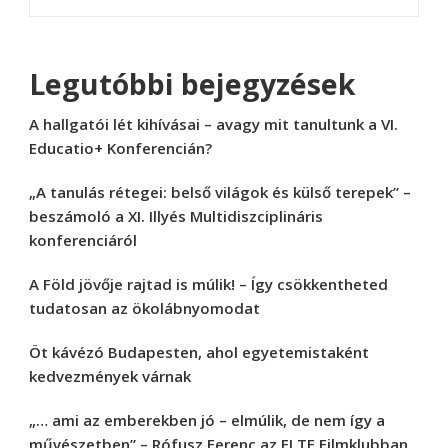
Legutóbbi bejegyzések
A hallgatói lét kihívásai – avagy mit tanultunk a VI.
Educatio+ Konferencián?
„A tanulás rétegei: belső világok és külső terepek” –
beszámoló a XI. Illyés Multidiszciplináris
konferenciáról
A Föld jövője rajtad is múlik! – Így csökkentheted
tudatosan az ökolábnyomodat
Öt kávézó Budapesten, ahol egyetemistaként
kedvezmények várnak
„… ami az emberekben jó – elmúlik, de nem így a
művészetben” – Rófusz Ferenc az ELTE Filmklubban