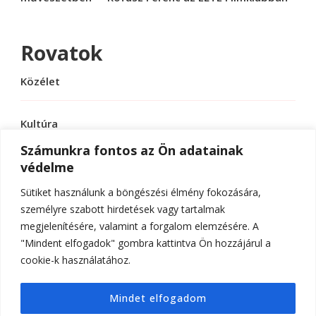
Rovatok
Közélet
Kultúra
Számunkra fontos az Ön adatainak
védelme
Sport
Sütiket használunk a böngészési élmény fokozására,
Tudomány
személyre szabott hirdetések vagy tartalmak
megjelenítésére, valamint a forgalom elemzésére. A
"Mindent elfogadok" gombra kattintva Ön hozzájárul a
cookie-k használatához.
© Szerzői jog 2026
ELTE Online
. Minden jog
Mindet elfogadom
fenntartva.
Hello Fashion | Fejlesztette
Blossom