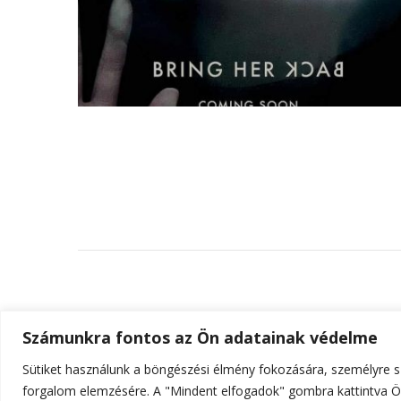
Számunkra fontos az Ön adatainak védelme
Sütiket használunk a böngészési élmény fokozására, személyre sz
© Szerzői jog 2026
ELTE Online
. Minden jog fenn
forgalom elemzésére. A "Mindent elfogadok" gombra kattintva Ön