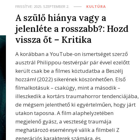
FRISSÍTVE:
2025. SZEPTEMBER 2.
KULTÚRA
A szülő hiánya vagy a
jelenléte a rosszabb?: Hozd
vissza őt – Kritika
A korábban a YouTube-on ismertséget szerző
ausztrál Philippou-testvérpár pár évvel ezelőtt
került csak be a filmes köztudatba a Beszélj
hozzám! (2022) sikerének köszönhetően. Első
filmalkotásuk – csakúgy, mint a második –
illeszkedik a kortárs traumahorror tendenciájába,
de mégsem jelenthető ki egyértelműen, hogy járt
utakon taposna. A film alaphelyzetében
megjelenő gyász, a veszteség traumája
meghatározó eseménnyé válik a filmbeli Z
generációs karakterek számára, és