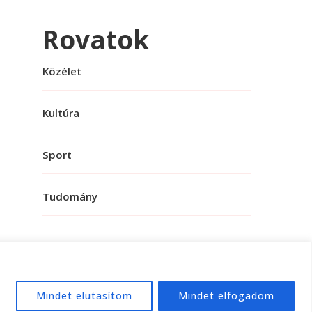
Rovatok
Közélet
Kultúra
Sport
Tudomány
Mindet elutasítom
Mindet elfogadom
e:
WordPress
.