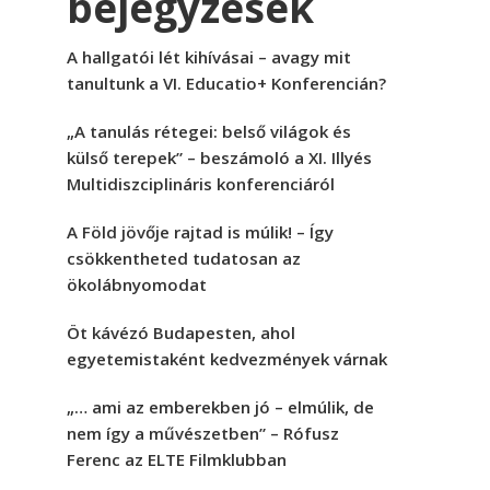
bejegyzések
A hallgatói lét kihívásai – avagy mit
tanultunk a VI. Educatio+ Konferencián?
„A tanulás rétegei: belső világok és
külső terepek” – beszámoló a XI. Illyés
Multidiszciplináris konferenciáról
A Föld jövője rajtad is múlik! – Így
csökkentheted tudatosan az
ökolábnyomodat
Öt kávézó Budapesten, ahol
egyetemistaként kedvezmények várnak
„… ami az emberekben jó – elmúlik, de
nem így a művészetben” – Rófusz
Ferenc az ELTE Filmklubban