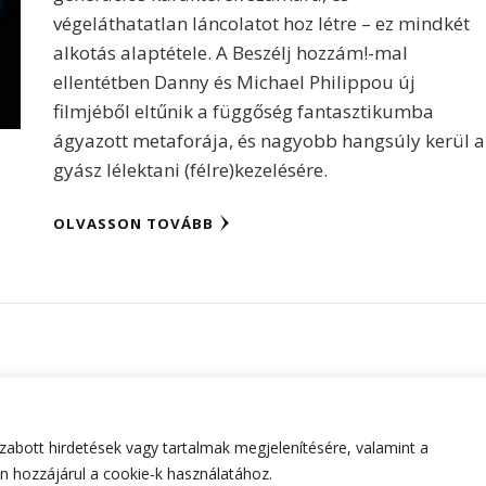
végeláthatatlan láncolatot hoz létre – ez mindkét
alkotás alaptétele. A Beszélj hozzám!-mal
ellentétben Danny és Michael Philippou új
filmjéből eltűnik a függőség fantasztikumba
ágyazott metaforája, és nagyobb hangsúly kerül a
gyász lélektani (félre)kezelésére.
OLVASSON TOVÁBB
abott hirdetések vagy tartalmak megjelenítésére, valamint a
tartva.
Hello Fashion | Fejlesztette
Blossom Themes
.Készített
 hozzájárul a cookie-k használatához.