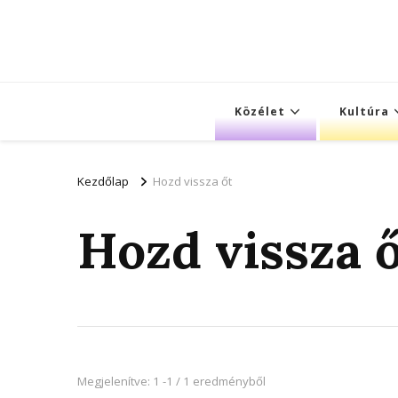
Közélet
Kultúra
Kezdőlap
Hozd vissza őt
Hozd vissza 
Megjelenítve: 1 -1 / 1 eredményből