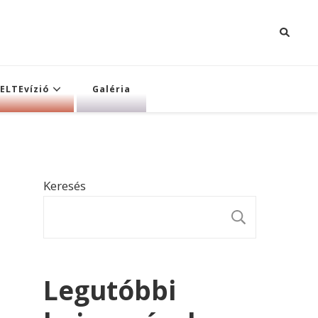
ELTEvízió
Galéria
Keresés
KERESÉ
Legutóbbi