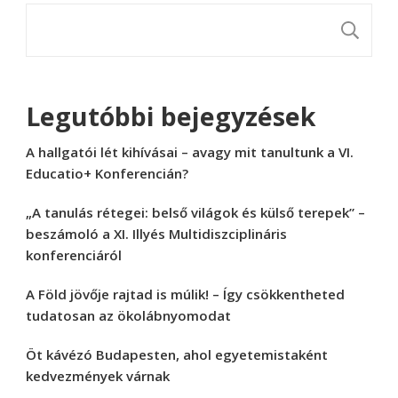
K
Legutóbbi bejegyzések
A hallgatói lét kihívásai – avagy mit tanultunk a VI.
Educatio+ Konferencián?
„A tanulás rétegei: belső világok és külső terepek” –
beszámoló a XI. Illyés Multidiszciplináris
konferenciáról
A Föld jövője rajtad is múlik! – Így csökkentheted
tudatosan az ökolábnyomodat
Öt kávézó Budapesten, ahol egyetemistaként
kedvezmények várnak