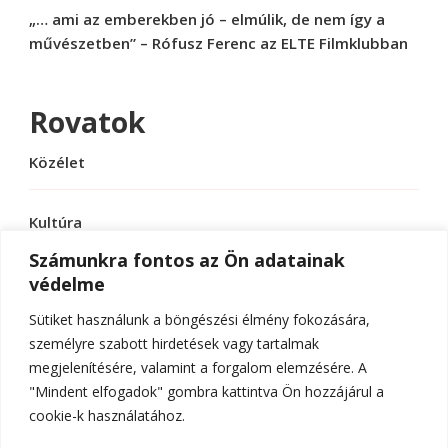
„… ami az emberekben jó – elmúlik, de nem így a
művészetben” – Rófusz Ferenc az ELTE Filmklubban
Rovatok
Közélet
Kultúra
Számunkra fontos az Ön adatainak
védelme
Sport
Sütiket használunk a böngészési élmény fokozására,
Tudomány
személyre szabott hirdetések vagy tartalmak
megjelenítésére, valamint a forgalom elemzésére. A
"Mindent elfogadok" gombra kattintva Ön hozzájárul a
cookie-k használatához.