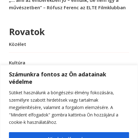
művészetben” – Rófusz Ferenc az ELTE Filmklubban
Rovatok
Közélet
Kultúra
Számunkra fontos az Ön adatainak
védelme
Sport
Sütiket használunk a böngészési élmény fokozására,
Tudomány
személyre szabott hirdetések vagy tartalmak
megjelenítésére, valamint a forgalom elemzésére. A
"Mindent elfogadok" gombra kattintva Ön hozzájárul a
cookie-k használatához.
© Szerzői jog 2026
ELTE Online
. Minden jog