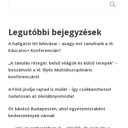
K
Legutóbbi bejegyzések
A hallgatói lét kihívásai – avagy mit tanultunk a VI.
Educatio+ Konferencián?
„A tanulás rétegei: belső világok és külső terepek” –
beszámoló a XI. Illyés Multidiszciplináris
konferenciáról
A Föld jövője rajtad is múlik! – Így csökkentheted
tudatosan az ökolábnyomodat
Öt kávézó Budapesten, ahol egyetemistaként
kedvezmények várnak
„… ami az emberekben jó – elmúlik, de nem így a