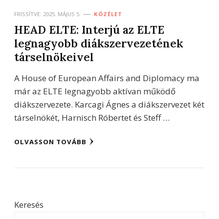
FRISSÍTVE:
2025. MÁJUS 5.
KÖZÉLET
HEAD ELTE: Interjú az ELTE
legnagyobb diákszervezetének
társelnökeivel
A House of European Affairs and Diplomacy ma
már az ELTE legnagyobb aktívan működő
diákszervezete. Karcagi Ágnes a diákszervezet két
társelnökét, Harnisch Róbertet és Steff …
OLVASSON TOVÁBB
Keresés