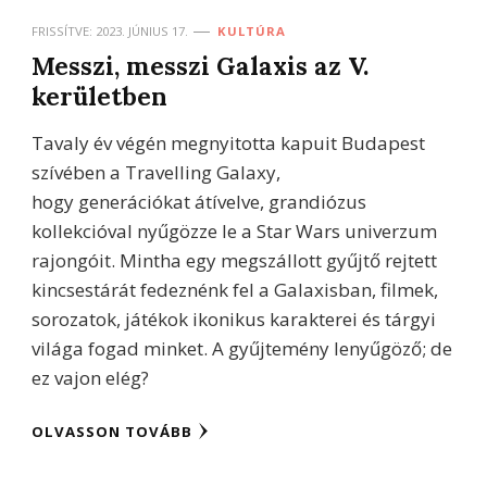
FRISSÍTVE:
2023. JÚNIUS 17.
KULTÚRA
Messzi, messzi Galaxis az V.
kerületben
Tavaly év végén megnyitotta kapuit Budapest
szívében a Travelling Galaxy,
hogy generációkat átívelve, grandiózus
kollekcióval nyűgözze le a Star Wars univerzum
rajongóit. Mintha egy megszállott gyűjtő rejtett
kincsestárát fedeznénk fel a Galaxisban, filmek,
sorozatok, játékok ikonikus karakterei és tárgyi
világa fogad minket. A gyűjtemény lenyűgöző; de
ez vajon elég?
OLVASSON TOVÁBB