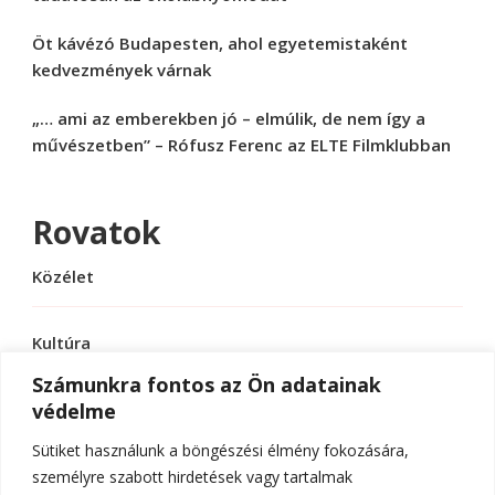
Öt kávézó Budapesten, ahol egyetemistaként
kedvezmények várnak
„… ami az emberekben jó – elmúlik, de nem így a
művészetben” – Rófusz Ferenc az ELTE Filmklubban
Rovatok
Közélet
Kultúra
Számunkra fontos az Ön adatainak
védelme
Sport
Sütiket használunk a böngészési élmény fokozására,
Tudomány
személyre szabott hirdetések vagy tartalmak