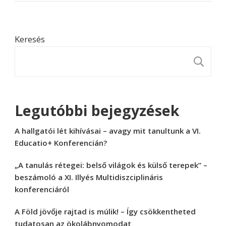
Keresés
K
Legutóbbi bejegyzések
A hallgatói lét kihívásai – avagy mit tanultunk a VI.
Educatio+ Konferencián?
„A tanulás rétegei: belső világok és külső terepek” –
beszámoló a XI. Illyés Multidiszciplináris
konferenciáról
A Föld jövője rajtad is múlik! – Így csökkentheted
tudatosan az ökolábnyomodat