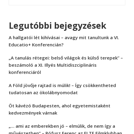
Legutóbbi bejegyzések
A hallgatói lét kihívásai – avagy mit tanultunk a VI.
Educatio+ Konferencián?
„A tanulás rétegei: belső világok és külső terepek” –
beszámoló a XI. Illyés Multidiszciplináris
konferenciáról
A Föld jövője rajtad is múlik! – Így csökkentheted
tudatosan az ökolábnyomodat
Öt kávézó Budapesten, ahol egyetemistaként
kedvezmények várnak
„… ami az emberekben jó – elmúlik, de nem így a
művészetben” – Rófusz Ferenc az ELTE Filmklubban