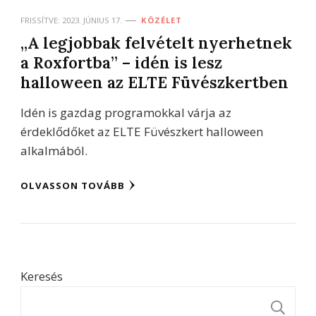
FRISSÍTVE:
2023. JÚNIUS 17.
KÖZÉLET
„A legjobbak felvételt nyerhetnek
a Roxfortba” – idén is lesz
halloween az ELTE Füvészkertben
Idén is gazdag programokkal várja az
érdeklődőket az ELTE Füvészkert halloween
alkalmából.
OLVASSON TOVÁBB
Keresés
K