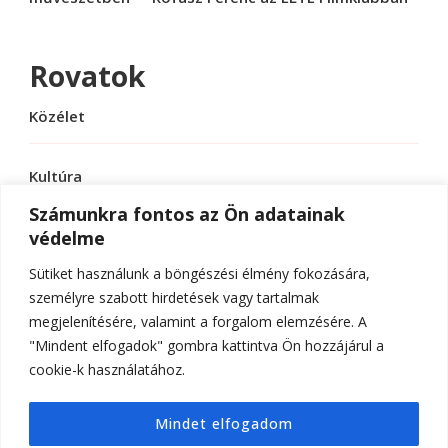
Rovatok
Közélet
Kultúra
Számunkra fontos az Ön adatainak
védelme
Sport
Sütiket használunk a böngészési élmény fokozására,
Tudomány
személyre szabott hirdetések vagy tartalmak
megjelenítésére, valamint a forgalom elemzésére. A
"Mindent elfogadok" gombra kattintva Ön hozzájárul a
cookie-k használatához.
© Szerzői jog 2026
ELTE Online
. Minden jog
Mindet elfogadom
fenntartva.
Hello Fashion | Fejlesztette
Blossom