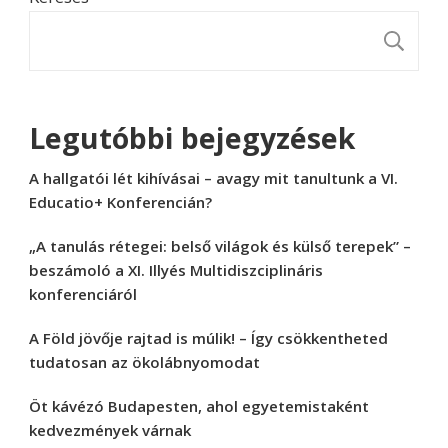
K
Legutóbbi bejegyzések
A hallgatói lét kihívásai – avagy mit tanultunk a VI.
Educatio+ Konferencián?
„A tanulás rétegei: belső világok és külső terepek” –
beszámoló a XI. Illyés Multidiszciplináris
konferenciáról
A Föld jövője rajtad is múlik! – Így csökkentheted
tudatosan az ökolábnyomodat
Öt kávézó Budapesten, ahol egyetemistaként
kedvezmények várnak