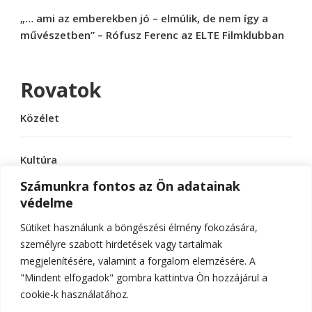
„… ami az emberekben jó – elmúlik, de nem így a
művészetben” – Rófusz Ferenc az ELTE Filmklubban
Rovatok
Közélet
Kultúra
Számunkra fontos az Ön adatainak
védelme
Sport
Sütiket használunk a böngészési élmény fokozására,
Tudomány
személyre szabott hirdetések vagy tartalmak
megjelenítésére, valamint a forgalom elemzésére. A
"Mindent elfogadok" gombra kattintva Ön hozzájárul a
cookie-k használatához.