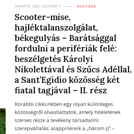
FRISSÍTVE:
2024. OKTÓBER 3.
KULTÚRA
Scooter-mise,
hajléktalanszolgálat,
békegulyás – Barátsággal
fordulni a perifériák felé:
beszélgetés Károlyi
Nikolettával és Szűcs Adéllal,
a Sant’Egidio közösség két
fiatal tagjával – II. rész
Korábbi cikkünkben egy olyan különleges
közösségről olvashattatok, amely hitéletének
szerves része a tevékeny társadalmi
szerepvállalás; alappilléreik a „három p” –