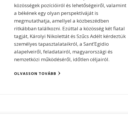
közösségek pozícióiról és lehetőségeiről, valamint
a békének egy olyan perspektíváját is
megmutathatja, amellyel a közbeszédben
ritkábban találkozni. Ezúttal a közösség két fiatal
tagját, Károlyi Nikolettát és Szűcs Adélt kérdeztük
személyes tapasztalataikról, a Sant’Egidio
alapelveiről, feladatairól, magyarországi és
nemzetközi működéséről, időtlen céljairól.
OLVASSON TOVÁBB