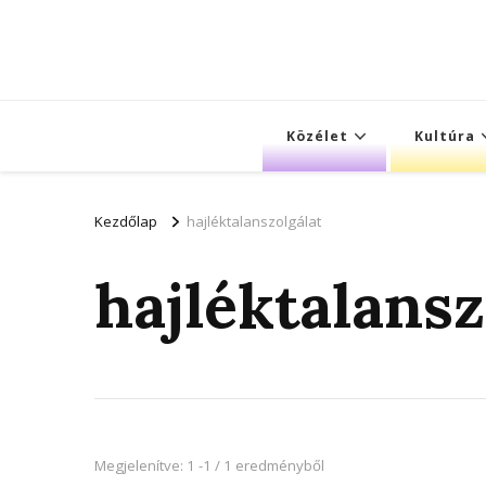
Közélet
Kultúra
Kezdőlap
hajléktalanszolgálat
hajléktalansz
Megjelenítve: 1 -1 / 1 eredményből