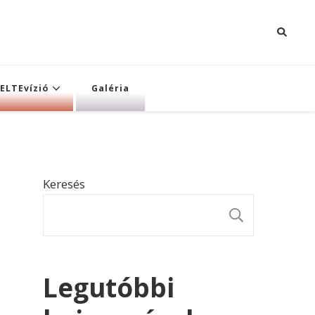
ELTEvízió
Galéria
Keresés
KERESÉ
Legutóbbi