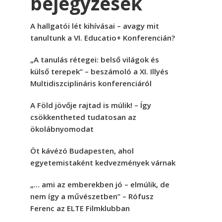
bejegyzések
A hallgatói lét kihívásai – avagy mit
tanultunk a VI. Educatio+ Konferencián?
„A tanulás rétegei: belső világok és
külső terepek” – beszámoló a XI. Illyés
Multidiszciplináris konferenciáról
A Föld jövője rajtad is múlik! – Így
csökkentheted tudatosan az
ökolábnyomodat
Öt kávézó Budapesten, ahol
egyetemistaként kedvezmények várnak
„… ami az emberekben jó – elmúlik, de
nem így a művészetben” – Rófusz
Ferenc az ELTE Filmklubban