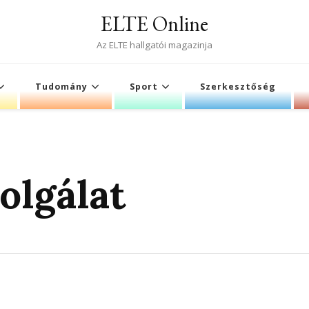
ELTE Online
Az ELTE hallgatói magazinja
Tudomány
Sport
Szerkesztőség
olgálat