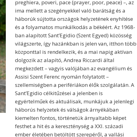
preghiera, poveri, pace (prayer, poor, peace) –, az
ima mellett a szegényekkel való barátság és a
háborúk sújtotta országok helyzetének enyhítése
és a folyamatos munkálkodás a békéért. Az 1968-
ban alapított Sant’Egidio (Szent Egyed) közösség
világszerte, így hazánkban is jelen van, itthon több
központtal is rendelkezik, és a mai napig aktívan
dolgozik az alapító, Andrea Riccardi által
megkezdett – vagyis valójában az evangélium és
Assisi Szent Ferenc nyomán folytatott –
szellemiségben a perifériákon élők szolgálatán. A
Sant’Egidio célkitűzései a jelenben is
egyértelműek és aktuálisak, munkájuk a jelenlegi
háborús helyzetek és válságok árnyékában
kiemelten fontos, történetük árnyaltabb képet
festhet a hit és a kereszténység a XXI. századi
ember életében betöltött szerepéről, a vallási