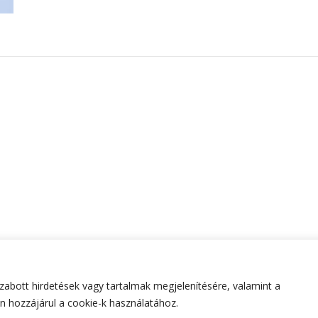
abott hirdetések vagy tartalmak megjelenítésére, valamint a
tartva.
Hello Fashion | Fejlesztette
Blossom Themes
.Készített
 hozzájárul a cookie-k használatához.