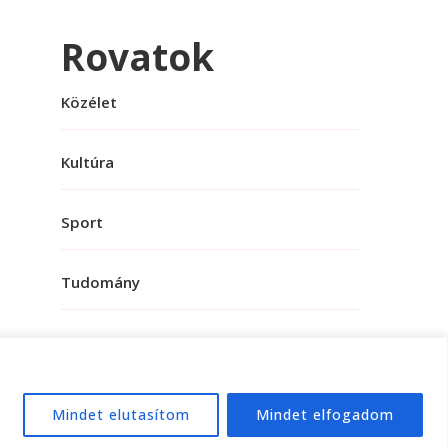
Rovatok
Közélet
Kultúra
Sport
Tudomány
Mindet elutasítom
Mindet elfogadom
e:
WordPress
.