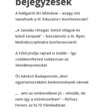
bejegyzések
A hallgatói lét kihívásai – avagy mit
tanultunk a VI. Educatio+ Konferencián?
„A tanulás rétegei: belső világok és
külső terepek” – beszámoló a XI. Illyés
Multidiszciplináris konferenciáról
A Föld jövője rajtad is múlik! – Így
csökkentheted tudatosan az
ökolábnyomodat
Öt kávézó Budapesten, ahol
egyetemistaként kedvezmények várnak
„… ami az emberekben jó – elmúlik, de
nem így a művészetben” – Rófusz
Ferenc az ELTE Filmklubban