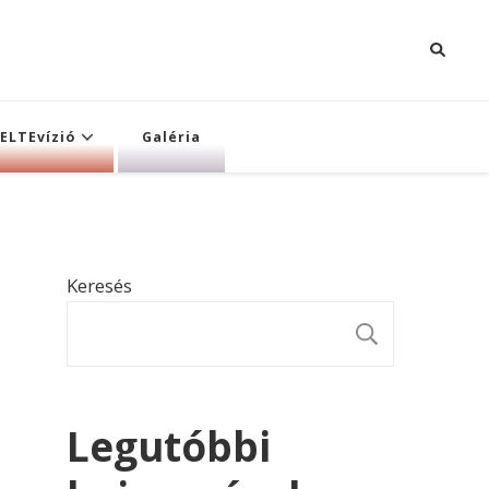
ELTEvízió
Galéria
Keresés
KERESÉ
Legutóbbi