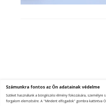
Számunkra fontos az Ön adatainak védelme
Sütiket használunk a böngészési élmény fokozására, személyre sz
© Szerzői jog 2026
ELTE Online
. Minden jog fenn
forgalom elemzésére. A "Mindent elfogadok" gombra kattintva Ön