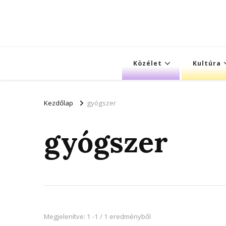
Közélet
Kultúra
Kezdőlap
gyógszer
gyógszer
Megjelenítve: 1 -1 / 1 eredményből