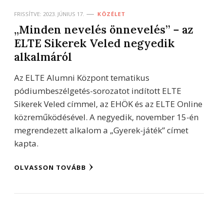
FRISSÍTVE:
2023. JÚNIUS 17.
KÖZÉLET
„Minden nevelés önnevelés” – az
ELTE Sikerek Veled negyedik
alkalmáról
Az ELTE Alumni Központ tematikus
pódiumbeszélgetés-sorozatot indított ELTE
Sikerek Veled címmel, az EHÖK és az ELTE Online
közreműködésével. A negyedik, november 15-én
megrendezett alkalom a „Gyerek-játék” címet
kapta.
OLVASSON TOVÁBB