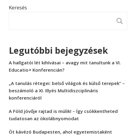
Keresés
K
Legutóbbi bejegyzések
A hallgatói lét kihívásai – avagy mit tanultunk a VI.
Educatio+ Konferencián?
„A tanulás rétegei: belső világok és külső terepek” –
beszámoló a XI. Illyés Multidiszciplináris
konferenciáról
A Föld jövője rajtad is múlik! – Így csökkentheted
tudatosan az ökolábnyomodat
Öt kávézó Budapesten, ahol egyetemistaként