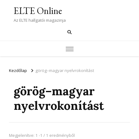
ELTE Online
Az ELTE hallgatói magazinja
Kezdőlap
görög–magyar nyelvrokonítást
görög–magyar
nyelvrokonítást
Megjelenítve: 1 -1 / 1 eredményből