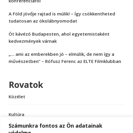
konferenciáról
A Föld jövője rajtad is múlik! – Így csökkentheted
tudatosan az ökolábnyomodat
Öt kávézó Budapesten, ahol egyetemistaként
kedvezmények várnak
„… ami az emberekben jó – elmúlik, de nem így a
művészetben” – Rófusz Ferenc az ELTE Filmklubban
Rovatok
Közélet
Kultúra
Számunkra fontos az Ön adatainak
védelme
Sport