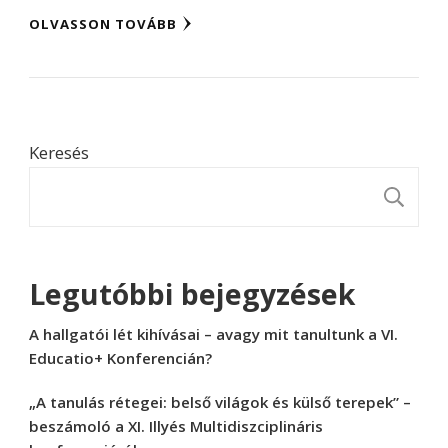
OLVASSON TOVÁBB
Keresés
K
Legutóbbi bejegyzések
A hallgatói lét kihívásai – avagy mit tanultunk a VI.
Educatio+ Konferencián?
„A tanulás rétegei: belső világok és külső terepek” –
beszámoló a XI. Illyés Multidiszciplináris