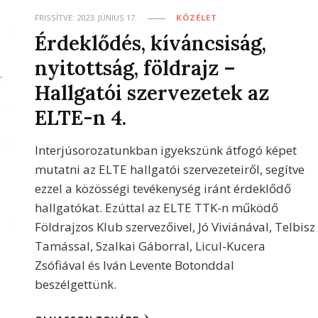
FRISSÍTVE:
2023. JÚNIUS 17.
KÖZÉLET
Érdeklődés, kíváncsiság,
nyitottság, földrajz –
Hallgatói szervezetek az
ELTE-n 4.
Interjúsorozatunkban igyekszünk átfogó képet
mutatni az ELTE hallgatói szervezeteiről, segítve
ezzel a közösségi tevékenység iránt érdeklődő
hallgatókat. Ezúttal az ELTE TTK-n működő
Földrajzos Klub szervezőivel, Jó Viviánával, Telbisz
Tamással, Szalkai Gáborral, Licul-Kucera
Zsófiával és Iván Levente Botonddal
beszélgettünk.