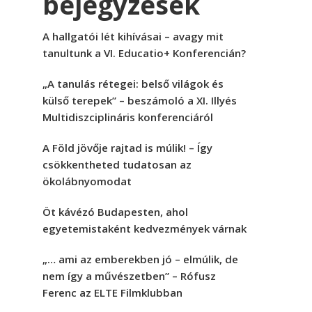
bejegyzések
A hallgatói lét kihívásai – avagy mit
tanultunk a VI. Educatio+ Konferencián?
„A tanulás rétegei: belső világok és
külső terepek” – beszámoló a XI. Illyés
Multidiszciplináris konferenciáról
A Föld jövője rajtad is múlik! – Így
csökkentheted tudatosan az
ökolábnyomodat
Öt kávézó Budapesten, ahol
egyetemistaként kedvezmények várnak
„… ami az emberekben jó – elmúlik, de
nem így a művészetben” – Rófusz
Ferenc az ELTE Filmklubban