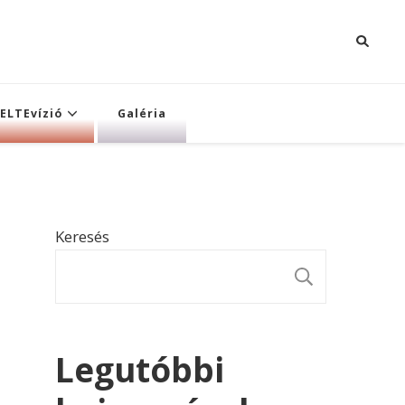
ELTEvízió
Galéria
Keresés
KERESÉ
Legutóbbi