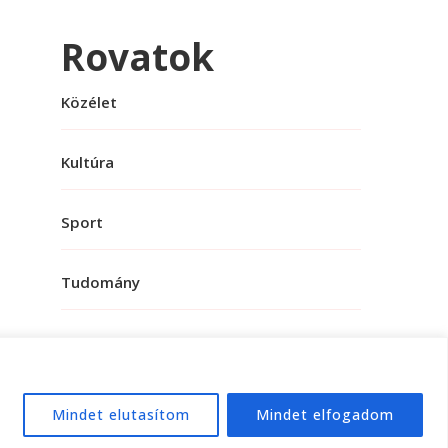
Rovatok
Közélet
Kultúra
Sport
Tudomány
Mindet elutasítom
Mindet elfogadom
e:
WordPress
.