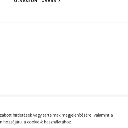
OLVASSON TOVÁBB
abott hirdetések vagy tartalmak megjelenítésére, valamint a
tartva.
Hello Fashion | Fejlesztette
Blossom Themes
.Készített
 hozzájárul a cookie-k használatához.