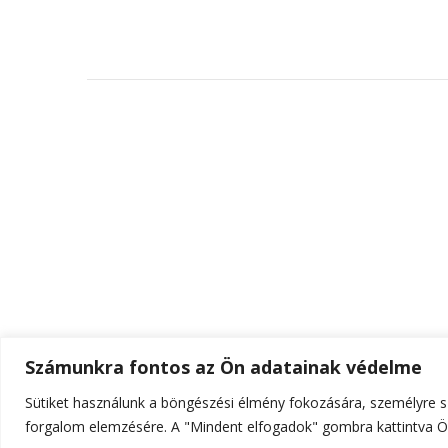
Számunkra fontos az Ön adatainak védelme
Sütiket használunk a böngészési élmény fokozására, személyre sz
© Szerzői jog 2026
ELTE Online
. Minden jog fenn
forgalom elemzésére. A "Mindent elfogadok" gombra kattintva Ön