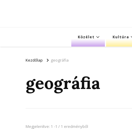
Közélet
Kultúra
Kezdőlap
geográfia
geográfia
Megjelenítve: 1 -1 / 1 eredményből