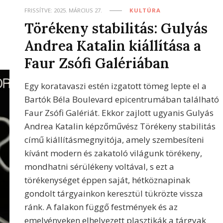
FRISSÍTVE:
2025. MÁRCIUS 27.
KULTÚRA
Törékeny stabilitás: Gulyás
Andrea Katalin kiállítása a
Faur Zsófi Galériában
Egy koratavaszi estén izgatott tömeg lepte el a
Bartók Béla Boulevard epicentrumában található
Faur Zsófi Galériát. Ekkor zajlott ugyanis Gulyás
Andrea Katalin képzőművész Törékeny stabilitás
című kiállításmegnyitója, amely szembesíteni
kívánt modern és zakatoló világunk törékeny,
mondhatni sérülékeny voltával, s ezt a
törékenységet éppen saját, hétköznapinak
gondolt tárgyainkon keresztül tükrözte vissza
ránk. A falakon függő festmények és az
emelvényeken elhelyezett plasztikák a tárgyak