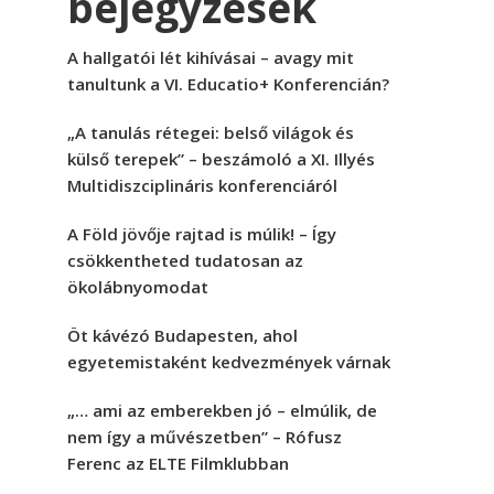
bejegyzések
A hallgatói lét kihívásai – avagy mit
tanultunk a VI. Educatio+ Konferencián?
„A tanulás rétegei: belső világok és
külső terepek” – beszámoló a XI. Illyés
Multidiszciplináris konferenciáról
A Föld jövője rajtad is múlik! – Így
csökkentheted tudatosan az
ökolábnyomodat
Öt kávézó Budapesten, ahol
egyetemistaként kedvezmények várnak
„… ami az emberekben jó – elmúlik, de
nem így a művészetben” – Rófusz
Ferenc az ELTE Filmklubban