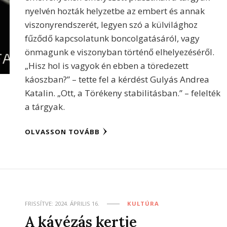
nyelvén hozták helyzetbe az embert és annak
viszonyrendszerét, legyen szó a külvilághoz
fűződő kapcsolatunk boncolgatásáról, vagy
önmagunk e viszonyban történő elhelyezéséről.
„Hisz hol is vagyok én ebben a töredezett
káoszban?” – tette fel a kérdést Gulyás Andrea
Katalin. „Ott, a Törékeny stabilitásban.” – felelték
a tárgyak.
OLVASSON TOVÁBB
FRISSÍTVE:
2024. ÁPRILIS 16.
KULTÚRA
A kávézás kertje