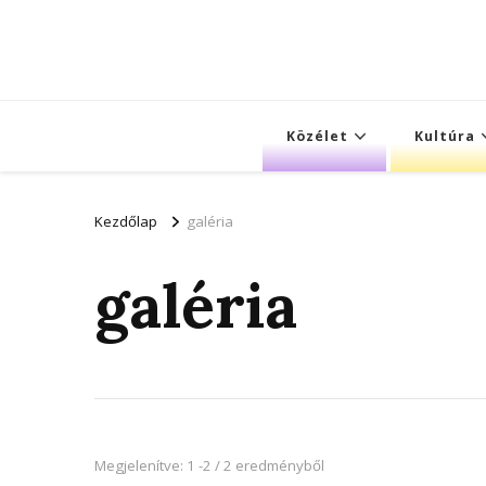
Közélet
Kultúra
Kezdőlap
galéria
galéria
Megjelenítve: 1 -2 / 2 eredményből