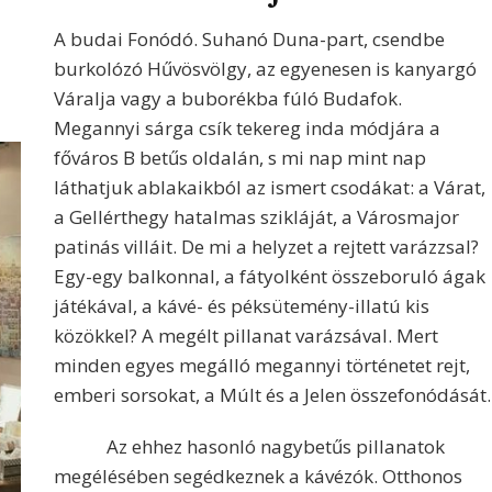
A budai Fonódó. Suhanó Duna-part, csendbe
burkolózó Hűvösvölgy, az egyenesen is kanyargó
Váralja vagy a buborékba fúló Budafok.
Megannyi sárga csík tekereg inda módjára a
főváros B betűs oldalán, s mi nap mint nap
láthatjuk ablakaikból az ismert csodákat: a Várat,
a Gellérthegy hatalmas szikláját, a Városmajor
patinás villáit. De mi a helyzet a rejtett varázzsal?
Egy-egy balkonnal, a fátyolként összeboruló ágak
játékával, a kávé- és péksütemény-illatú kis
közökkel? A megélt pillanat varázsával. Mert
minden egyes megálló megannyi történetet rejt,
emberi sorsokat, a Múlt és a Jelen összefonódását.
Az ehhez hasonló nagybetűs pillanatok
megélésében segédkeznek a kávézók. Otthonos