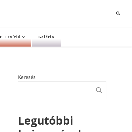
ELTEvízió
Galéria
Keresés
KERESÉ
Legutóbbi