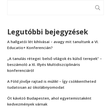
K
Legutóbbi bejegyzések
A hallgatói lét kihívásai – avagy mit tanultunk a VI.
Educatio+ Konferencián?
„A tanulás rétegei: belső világok és külső terepek” –
beszámoló a XI. Illyés Multidiszciplináris
konferenciáról
A Föld jövője rajtad is múlik! – Így csökkentheted
tudatosan az ökolábnyomodat
Öt kávézó Budapesten, ahol egyetemistaként
kedvezmények várnak