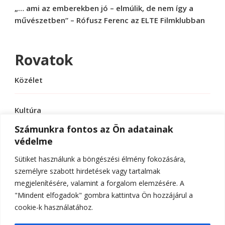
„… ami az emberekben jó – elmúlik, de nem így a
művészetben” – Rófusz Ferenc az ELTE Filmklubban
Rovatok
Közélet
Kultúra
Számunkra fontos az Ön adatainak
védelme
Sport
Sütiket használunk a böngészési élmény fokozására,
Tudomány
személyre szabott hirdetések vagy tartalmak
megjelenítésére, valamint a forgalom elemzésére. A
"Mindent elfogadok" gombra kattintva Ön hozzájárul a
cookie-k használatához.