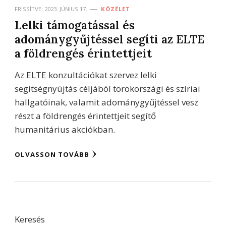
FRISSÍTVE:
2023. JÚNIUS 17.
KÖZÉLET
Lelki támogatással és
adománygyűjtéssel segíti az ELTE
a földrengés érintettjeit
Az ELTE konzultációkat szervez lelki
segítségnyújtás céljából törökországi és szíriai
hallgatóinak, valamit adománygyűjtéssel vesz
részt a földrengés érintettjeit segítő
humanitárius akciókban.
OLVASSON TOVÁBB
Keresés