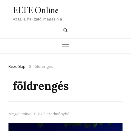
ELTE Online
Az ELTE hallgatói magazinja
Kezdőlap
földrengés
földrengés
Megjelenítve: 1 -2 / 2 eredményből