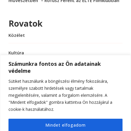
művészetben” – Rófusz Ferenc az ELTE Filmklubban
Rovatok
Közélet
Kultúra
Számunkra fontos az Ön adatainak
védelme
Sport
Sütiket használunk a böngészési élmény fokozására,
Tudomány
személyre szabott hirdetések vagy tartalmak
megjelenítésére, valamint a forgalom elemzésére. A
"Mindent elfogadok" gombra kattintva Ön hozzájárul a
cookie-k használatához.
© Szerzői jog 2026
ELTE Online
. Minden jog
Mindet elfogadom
fenntartva.
Hello Fashion | Fejlesztette
Blossom