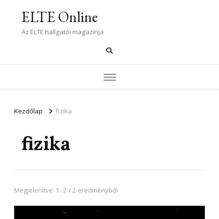
ELTE Online
Az ELTE hallgatói magazinja
Kezdőlap
fizika
fizika
Megjelenítve: 1 -2 / 2 eredményből