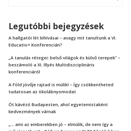
Legutóbbi bejegyzések
A hallgatói lét kihívásai – avagy mit tanultunk a VI.
Educatio+ Konferencián?
„A tanulás rétegei: belső világok és külső terepek” –
beszámoló a XI. Illyés Multidiszciplináris
konferenciáról
A Föld jövője rajtad is múlik! – Így csökkentheted
tudatosan az ökolábnyomodat
Öt kávézó Budapesten, ahol egyetemistaként
kedvezmények várnak
„… ami az emberekben jó – elmúlik, de nem így a