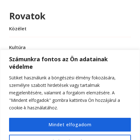
Rovatok
Közélet
Kultúra
Számunkra fontos az Ön adatainak
védelme
Sport
Sütiket használunk a böngészési élmény fokozására,
Tudomány
személyre szabott hirdetések vagy tartalmak
megjelenítésére, valamint a forgalom elemzésére. A
"Mindent elfogadok" gombra kattintva Ön hozzájárul a
cookie-k használatához.
© Szerzői jog 2026
ELTE Online
. Minden jog
Mindet elfogadom
fenntartva.
Hello Fashion | Fejlesztette
Blossom
Themes
.Készítette:
WordPress
.