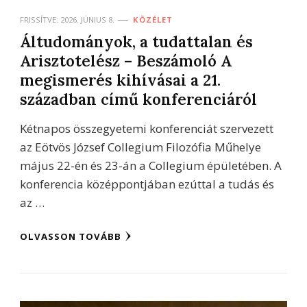
FRISSÍTVE:
2026. JÚNIUS 8.
KÖZÉLET
Áltudományok, a tudattalan és
Arisztotelész – Beszámoló A
megismerés kihívásai a 21.
században című konferenciáról
Kétnapos összegyetemi konferenciát szervezett
az Eötvös József Collegium Filozófia Műhelye
május 22-én és 23-án a Collegium épületében. A
konferencia középpontjában ezúttal a tudás és
az …
OLVASSON TOVÁBB