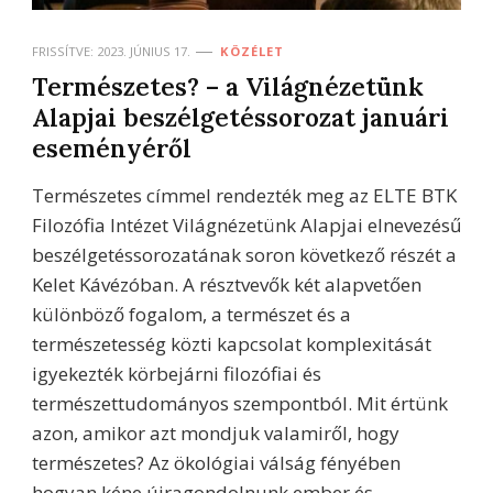
FRISSÍTVE:
2023. JÚNIUS 17.
KÖZÉLET
Természetes? – a Világnézetünk
Alapjai beszélgetéssorozat januári
eseményéről
Természetes címmel rendezték meg az ELTE BTK
Filozófia Intézet Világnézetünk Alapjai elnevezésű
beszélgetéssorozatának soron következő részét a
Kelet Kávézóban. A résztvevők két alapvetően
különböző fogalom, a természet és a
természetesség közti kapcsolat komplexitását
igyekezték körbejárni filozófiai és
természettudományos szempontból. Mit értünk
azon, amikor azt mondjuk valamiről, hogy
természetes? Az ökológiai válság fényében
hogyan kéne újragondolnunk ember és