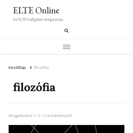
ELTE Online
Az ELTE hallgatói magazinja
Kezdőlap
filozófia
filozófia
Megjelenítve: 1 -2 / 2 eredményből