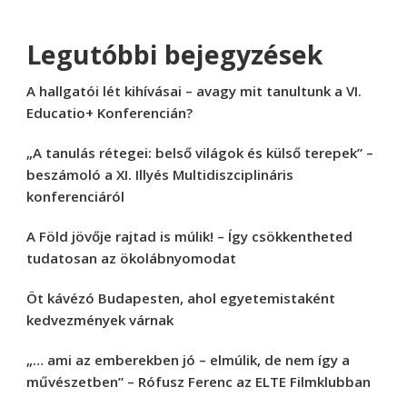
Legutóbbi bejegyzések
A hallgatói lét kihívásai – avagy mit tanultunk a VI.
Educatio+ Konferencián?
„A tanulás rétegei: belső világok és külső terepek” –
beszámoló a XI. Illyés Multidiszciplináris
konferenciáról
A Föld jövője rajtad is múlik! – Így csökkentheted
tudatosan az ökolábnyomodat
Öt kávézó Budapesten, ahol egyetemistaként
kedvezmények várnak
„… ami az emberekben jó – elmúlik, de nem így a
művészetben” – Rófusz Ferenc az ELTE Filmklubban