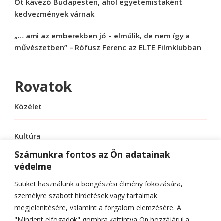
Öt kávézó Budapesten, ahol egyetemistaként
kedvezmények várnak
„… ami az emberekben jó – elmúlik, de nem így a
művészetben” – Rófusz Ferenc az ELTE Filmklubban
Rovatok
Közélet
Kultúra
Számunkra fontos az Ön adatainak
védelme
Sport
Sütiket használunk a böngészési élmény fokozására,
Tudomány
személyre szabott hirdetések vagy tartalmak
megjelenítésére, valamint a forgalom elemzésére. A
"Mindent elfogadok" gombra kattintva Ön hozzájárul a