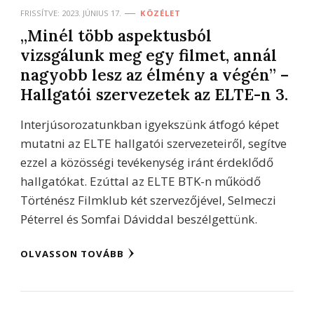
FRISSÍTVE:
2023. JÚNIUS 17.
KÖZÉLET
„Minél több aspektusból
vizsgálunk meg egy filmet, annál
nagyobb lesz az élmény a végén” –
Hallgatói szervezetek az ELTE-n 3.
Interjúsorozatunkban igyekszünk átfogó képet
mutatni az ELTE hallgatói szervezeteiről, segítve
ezzel a közösségi tevékenység iránt érdeklődő
hallgatókat. Ezúttal az ELTE BTK-n működő
Történész Filmklub két szervezőjével, Selmeczi
Péterrel és Somfai Dáviddal beszélgettünk.
OLVASSON TOVÁBB