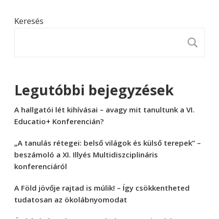
Keresés
K
Legutóbbi bejegyzések
A hallgatói lét kihívásai – avagy mit tanultunk a VI.
Educatio+ Konferencián?
„A tanulás rétegei: belső világok és külső terepek” –
beszámoló a XI. Illyés Multidiszciplináris
konferenciáról
A Föld jövője rajtad is múlik! – Így csökkentheted
tudatosan az ökolábnyomodat