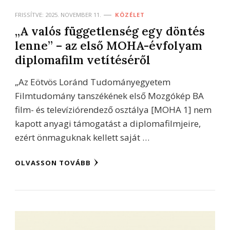
FRISSÍTVE:
2025. NOVEMBER 11.
KÖZÉLET
„A valós függetlenség egy döntés
lenne” – az első MOHA-évfolyam
diplomafilm vetítéséről
„Az Eötvös Loránd Tudományegyetem
Filmtudomány tanszékének első Mozgókép BA
film- és televíziórendező osztálya [MOHA 1] nem
kapott anyagi támogatást a diplomafilmjeire,
ezért önmaguknak kellett saját …
OLVASSON TOVÁBB