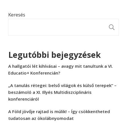
Keresés
K
Legutóbbi bejegyzések
A hallgatói lét kihívásai – avagy mit tanultunk a VI.
Educatio+ Konferencián?
„A tanulás rétegei: belső világok és külső terepek” –
beszámoló a XI. Illyés Multidiszciplináris
konferenciáról
A Föld jövője rajtad is múlik! – Így csökkentheted
tudatosan az ökolábnyomodat