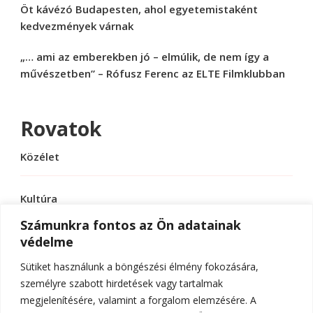
Öt kávézó Budapesten, ahol egyetemistaként
kedvezmények várnak
„… ami az emberekben jó – elmúlik, de nem így a
művészetben” – Rófusz Ferenc az ELTE Filmklubban
Rovatok
Közélet
Kultúra
Számunkra fontos az Ön adatainak
védelme
Sport
Sütiket használunk a böngészési élmény fokozására,
Tudomány
személyre szabott hirdetések vagy tartalmak
megjelenítésére, valamint a forgalom elemzésére. A