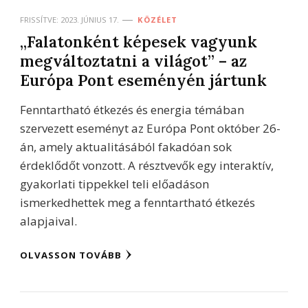
FRISSÍTVE:
2023. JÚNIUS 17.
KÖZÉLET
,,Falatonként képesek vagyunk
megváltoztatni a világot” – az
Európa Pont eseményén jártunk
Fenntartható étkezés és energia témában
szervezett eseményt az Európa Pont október 26-
án, amely aktualitásából fakadóan sok
érdeklődőt vonzott. A résztvevők egy interaktív,
gyakorlati tippekkel teli előadáson
ismerkedhettek meg a fenntartható étkezés
alapjaival.
OLVASSON TOVÁBB