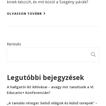
kinek készült, és mit közöl a Szegény párák?
OLVASSON TOVÁBB
Keresés
K
Legutóbbi bejegyzések
A hallgatói lét kihívásai – avagy mit tanultunk a VI.
Educatio+ Konferencián?
„A tanulás rétegei: belső világok és külső terepek” –