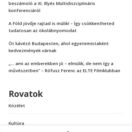
beszámoló a XI. Illyés Multidiszciplináris
konferenciáról
A Föld jövője rajtad is múlik! – Így csökkentheted
tudatosan az ökolábnyomodat
Öt kávézó Budapesten, ahol egyetemistaként
kedvezmények várnak
„… ami az emberekben jó – elmúlik, de nem így a
művészetben” – Rófusz Ferenc az ELTE Filmklubban
Rovatok
Közélet
Kultúra