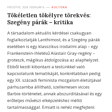
FRISSÍTVE:
2024. FEBRUÁR 8.
KULTÚRA
Tökéletlen tökélyre törekvés:
Szegény párák – kritika
A társadalom aktuális kérdései csakugyan
foglalkoztatják Lanthimost, és a Szegény párák
esetében is egy klasszikus irodalmi alap – egy
Frankenstein-ihletésű Alastair Gray-regény –
groteszk, mágikus átdolgozása az alaphelyzet.
Ebből kezdi kibontani a testünkkel való
kapcsolatunk tematikáját, konkrétabban pedig
egy XX. századi feminista mozgalom életútjával
párhuzamba állítható, szellemesen vicces
Barbie-történetet, annak abszurditásával és egy
erőteljes művészi elképzeléshez méltó
tartalmassággal. Emiatt is nehéz megfejteni: