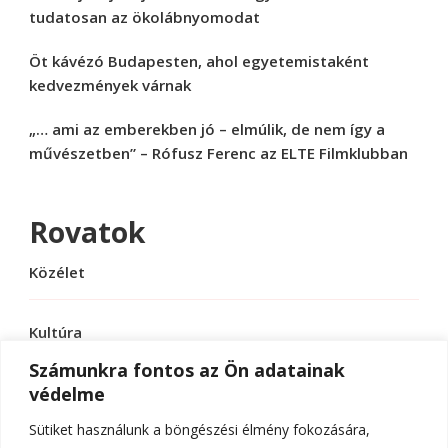
tudatosan az ökolábnyomodat
Öt kávézó Budapesten, ahol egyetemistaként
kedvezmények várnak
„… ami az emberekben jó – elmúlik, de nem így a
művészetben” – Rófusz Ferenc az ELTE Filmklubban
Rovatok
Közélet
Kultúra
Számunkra fontos az Ön adatainak
védelme
Sport
Sütiket használunk a böngészési élmény fokozására,