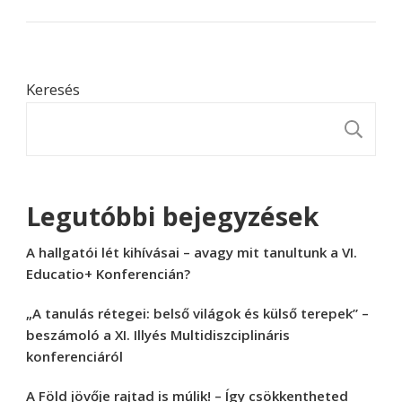
Keresés
K
Legutóbbi bejegyzések
A hallgatói lét kihívásai – avagy mit tanultunk a VI.
Educatio+ Konferencián?
„A tanulás rétegei: belső világok és külső terepek” –
beszámoló a XI. Illyés Multidiszciplináris
konferenciáról
A Föld jövője rajtad is múlik! – Így csökkentheted