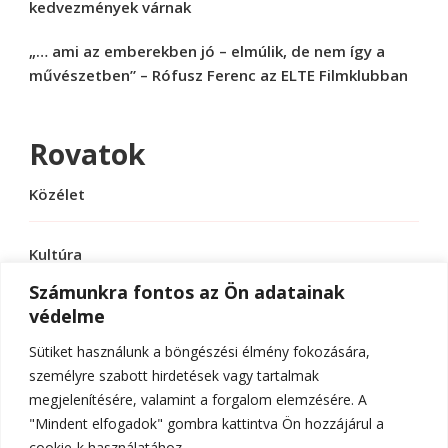
kedvezmények várnak
„… ami az emberekben jó – elmúlik, de nem így a
művészetben” – Rófusz Ferenc az ELTE Filmklubban
Rovatok
Közélet
Kultúra
Számunkra fontos az Ön adatainak
védelme
Sport
Sütiket használunk a böngészési élmény fokozására,
Tudomány
személyre szabott hirdetések vagy tartalmak
megjelenítésére, valamint a forgalom elemzésére. A
"Mindent elfogadok" gombra kattintva Ön hozzájárul a
cookie-k használatához.