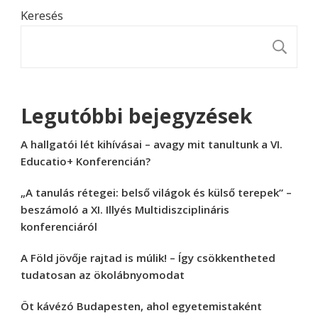
Keresés
K
Legutóbbi bejegyzések
A hallgatói lét kihívásai – avagy mit tanultunk a VI.
Educatio+ Konferencián?
„A tanulás rétegei: belső világok és külső terepek” –
beszámoló a XI. Illyés Multidiszciplináris
konferenciáról
A Föld jövője rajtad is múlik! – Így csökkentheted
tudatosan az ökolábnyomodat
Öt kávézó Budapesten, ahol egyetemistaként