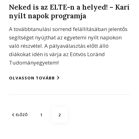
Neked is az ELTE-n a helyed! – Kari
nyílt napok programja
A továbbtanulási sorrend felállításában jelentős
segítséget nyújthat az egyetemi nyílt napokon
való részvétel. A pályaválasztás előtt álló
diákokat idén is várja az Eötvös Loránd
Tudományegyetem!
OLVASSON TOVÁBB
Bejegyzések
OLDAL
OLDAL
1
2
ELŐZŐ
lapozása