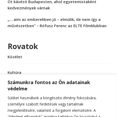
Öt kávézó Budapesten, ahol egyetemistaként
kedvezmények várnak
„… ami az emberekben jó – elmúlik, de nem így a
művészetben” – Rófusz Ferenc az ELTE Filmklubban
Rovatok
Közélet
Kultúra
Számunkra fontos az Ön adatainak
védelme
Sport
Sütiket használunk a böngészési élmény fokozására,
Tudomány
személyre szabott hirdetések vagy tartalmak
megjelenítésére, valamint a forgalom elemzésére. A
"Mindent elfogadok" gombra kattintva Ön hozzájárul a