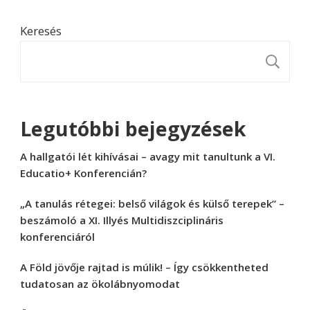
Keresés
K
Legutóbbi bejegyzések
A hallgatói lét kihívásai – avagy mit tanultunk a VI.
Educatio+ Konferencián?
„A tanulás rétegei: belső világok és külső terepek” –
beszámoló a XI. Illyés Multidiszciplináris
konferenciáról
A Föld jövője rajtad is múlik! – Így csökkentheted
tudatosan az ökolábnyomodat