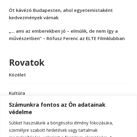
Öt kávézó Budapesten, ahol egyetemistaként
kedvezmények várnak
„… ami az emberekben jó – elmúlik, de nem így a
művészetben” – Rófusz Ferenc az ELTE Filmklubban
Rovatok
Közélet
Kultúra
Számunkra fontos az Ön adatainak
védelme
Sport
Sütiket használunk a böngészési élmény fokozására,
Tudomány
személyre szabott hirdetések vagy tartalmak