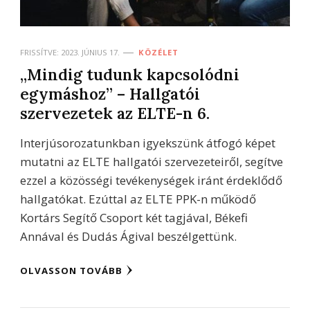
FRISSÍTVE:
2023. JÚNIUS 17.
KÖZÉLET
„Mindig tudunk kapcsolódni
egymáshoz” – Hallgatói
szervezetek az ELTE-n 6.
Interjúsorozatunkban igyekszünk átfogó képet
mutatni az ELTE hallgatói szervezeteiről, segítve
ezzel a közösségi tevékenységek iránt érdeklődő
hallgatókat. Ezúttal az ELTE PPK-n működő
Kortárs Segítő Csoport két tagjával, Békefi
Annával és Dudás Ágival beszélgettünk.
OLVASSON TOVÁBB