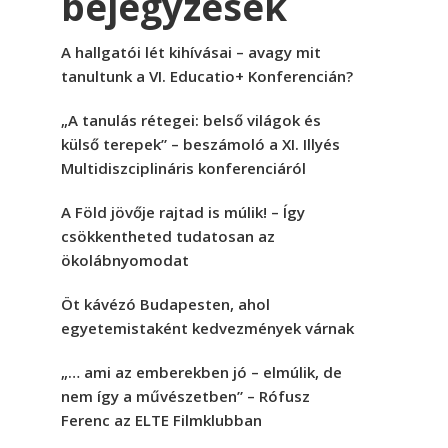
bejegyzések
A hallgatói lét kihívásai – avagy mit
tanultunk a VI. Educatio+ Konferencián?
„A tanulás rétegei: belső világok és
külső terepek” – beszámoló a XI. Illyés
Multidiszciplináris konferenciáról
A Föld jövője rajtad is múlik! – Így
csökkentheted tudatosan az
ökolábnyomodat
Öt kávézó Budapesten, ahol
egyetemistaként kedvezmények várnak
„… ami az emberekben jó – elmúlik, de
nem így a művészetben” – Rófusz
Ferenc az ELTE Filmklubban