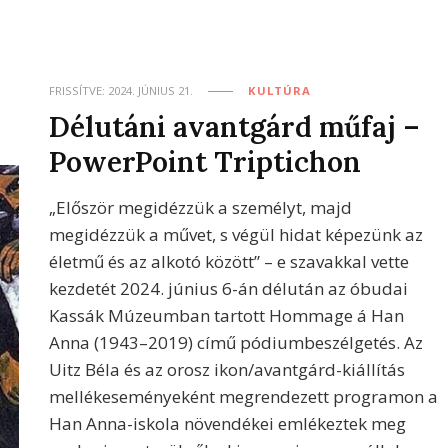
FRISSÍTVE:
2024. JÚNIUS 21.
KULTÚRA
Délutáni avantgárd műfaj –
PowerPoint Triptichon
„Először megidézzük a személyt, majd
megidézzük a művet, s végül hidat képezünk az
életmű és az alkotó között” – e szavakkal vette
kezdetét 2024. június 6-án délután az óbudai
Kassák Múzeumban tartott Hommage á Han
Anna (1943–2019) című pódiumbeszélgetés. Az
Uitz Béla és az orosz ikon/avantgárd-kiállítás
mellékeseményeként megrendezett programon a
Han Anna-iskola növendékei emlékeztek meg