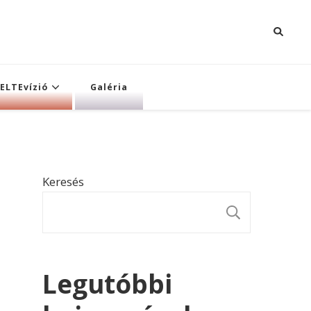
ELTEvízió
Galéria
Keresés
KERESÉ
Legutóbbi