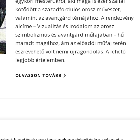
egykori mesterükről, aki maga is ezer szállal
kötődött a századfordulós orosz művészet,
valamint az avantgárd témájához. A rendezvény
alcíme – Vizualitás és irodalom az orosz
szimbolizmus és avantgárd műfajában – hű
maradt magához, ám az előadói műfaj terén
észrevehető volt némi újragondolás. A lehető
legjobb értelemben.
OLVASSON TOVÁBB
abott hirdetések vagy tartalmak megjelenítésére, valamint a