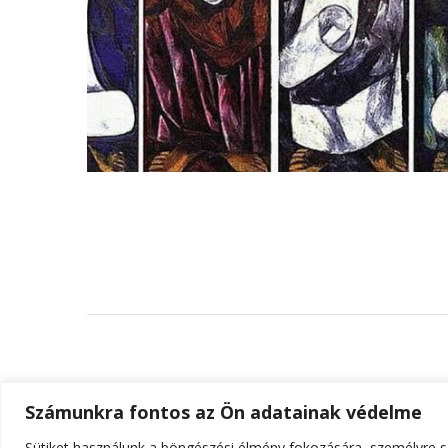
Számunkra fontos az Ön adatainak védelme
Sütiket használunk a böngészési élmény fokozására, személyre sz