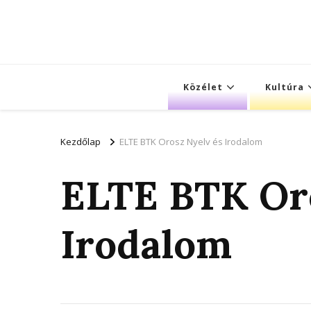
Közélet
Kultúra
Kezdőlap
ELTE BTK Orosz Nyelv és Irodalom
ELTE BTK Oro
Irodalom