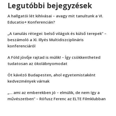
Legutóbbi bejegyzések
A hallgatói lét kihívásai – avagy mit tanultunk a VI.
Educatio+ Konferencián?
„A tanulás rétegei: belső világok és külső terepek” –
beszámoló a XI. Illyés Multidiszciplináris
konferenciáról
A Föld jövője rajtad is múlik! – Így csökkentheted
tudatosan az ökolábnyomodat
Öt kávézó Budapesten, ahol egyetemistaként
kedvezmények várnak
„… ami az emberekben jó – elmúlik, de nem így a
művészetben” – Rófusz Ferenc az ELTE Filmklubban