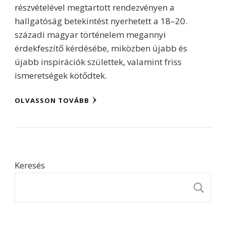
részvételével megtartott rendezvényen a
hallgatóság betekintést nyerhetett a 18–20.
századi magyar történelem megannyi
érdekfeszítő kérdésébe, miközben újabb és
újabb inspirációk születtek, valamint friss
ismeretségek kötődtek.
OLVASSON TOVÁBB
Keresés
K