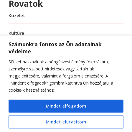
Rovatok
Közélet
Kultúra
Számunkra fontos az Ön adatainak
védelme
Sport
Sütiket használunk a böngészési élmény fokozására,
Tudomány
személyre szabott hirdetések vagy tartalmak
megjelenítésére, valamint a forgalom elemzésére. A
"Mindent elfogadok" gombra kattintva Ön hozzájárul a
cookie-k használatához.
© Szerzői jog 2026
ELTE Online
. Minden jog
Mindet elfogadom
fenntartva.
Hello Fashion | Fejlesztette
Blossom
Themes
.Készítette:
WordPress
.
Mindet elutasítom