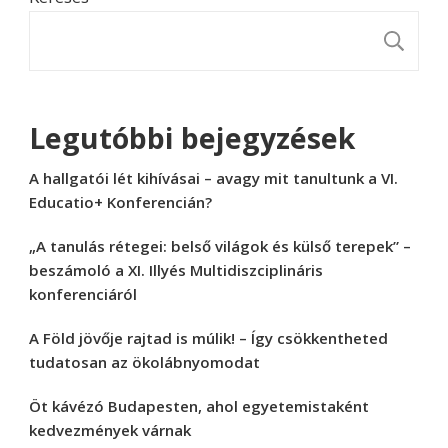
K
Legutóbbi bejegyzések
A hallgatói lét kihívásai – avagy mit tanultunk a VI.
Educatio+ Konferencián?
„A tanulás rétegei: belső világok és külső terepek” –
beszámoló a XI. Illyés Multidiszciplináris
konferenciáról
A Föld jövője rajtad is múlik! – Így csökkentheted
tudatosan az ökolábnyomodat
Öt kávézó Budapesten, ahol egyetemistaként
kedvezmények várnak