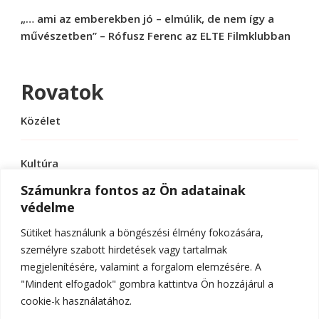
„… ami az emberekben jó – elmúlik, de nem így a
művészetben” – Rófusz Ferenc az ELTE Filmklubban
Rovatok
Közélet
Kultúra
Számunkra fontos az Ön adatainak
védelme
Sport
Sütiket használunk a böngészési élmény fokozására,
Tudomány
személyre szabott hirdetések vagy tartalmak
megjelenítésére, valamint a forgalom elemzésére. A
"Mindent elfogadok" gombra kattintva Ön hozzájárul a
cookie-k használatához.