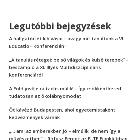
Legutóbbi bejegyzések
A hallgatói lét kihívásai – avagy mit tanultunk a VI.
Educatio+ Konferencián?
„A tanulás rétegei: belső világok és külső terepek” –
beszámoló a XI. Illyés Multidiszciplináris
konferenciáról
A Föld jövője rajtad is múlik! – Így csökkentheted
tudatosan az ökolábnyomodat
Öt kávézó Budapesten, ahol egyetemistaként
kedvezmények várnak
„… ami az emberekben jó – elmúlik, de nem így a
művészetben” – Rófusz Ferenc az ELTE Filmklubban