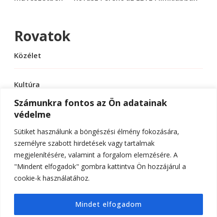
Rovatok
Közélet
Kultúra
Számunkra fontos az Ön adatainak
védelme
Sport
Sütiket használunk a böngészési élmény fokozására,
Tudomány
személyre szabott hirdetések vagy tartalmak
megjelenítésére, valamint a forgalom elemzésére. A
"Mindent elfogadok" gombra kattintva Ön hozzájárul a
cookie-k használatához.
© Szerzői jog 2026
ELTE Online
. Minden jog
Mindet elfogadom
fenntartva.
Hello Fashion | Fejlesztette
Blossom