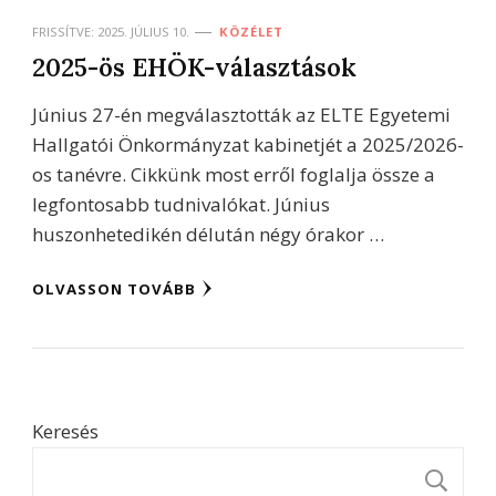
FRISSÍTVE:
2025. JÚLIUS 10.
KÖZÉLET
2025-ös EHÖK-választások
Június 27-én megválasztották az ELTE Egyetemi
Hallgatói Önkormányzat kabinetjét a 2025/2026-
os tanévre. Cikkünk most erről foglalja össze a
legfontosabb tudnivalókat. Június
huszonhetedikén délután négy órakor …
OLVASSON TOVÁBB
Keresés
K