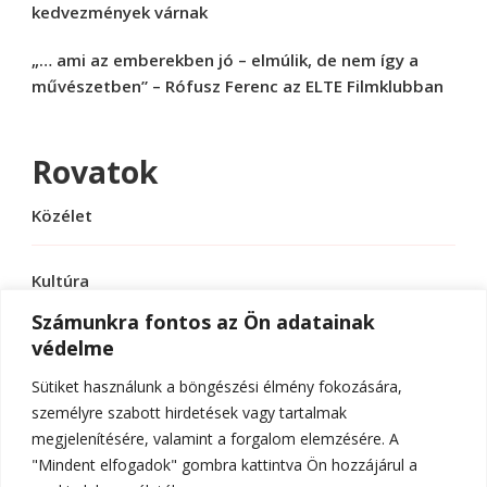
kedvezmények várnak
„… ami az emberekben jó – elmúlik, de nem így a
művészetben” – Rófusz Ferenc az ELTE Filmklubban
Rovatok
Közélet
Kultúra
Számunkra fontos az Ön adatainak
védelme
Sport
Sütiket használunk a böngészési élmény fokozására,
Tudomány
személyre szabott hirdetések vagy tartalmak
megjelenítésére, valamint a forgalom elemzésére. A
"Mindent elfogadok" gombra kattintva Ön hozzájárul a