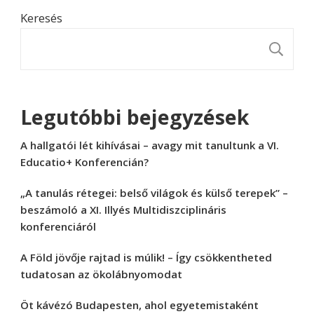
Keresés
K
Legutóbbi bejegyzések
A hallgatói lét kihívásai – avagy mit tanultunk a VI.
Educatio+ Konferencián?
„A tanulás rétegei: belső világok és külső terepek” –
beszámoló a XI. Illyés Multidiszciplináris
konferenciáról
A Föld jövője rajtad is múlik! – Így csökkentheted
tudatosan az ökolábnyomodat
Öt kávézó Budapesten, ahol egyetemistaként