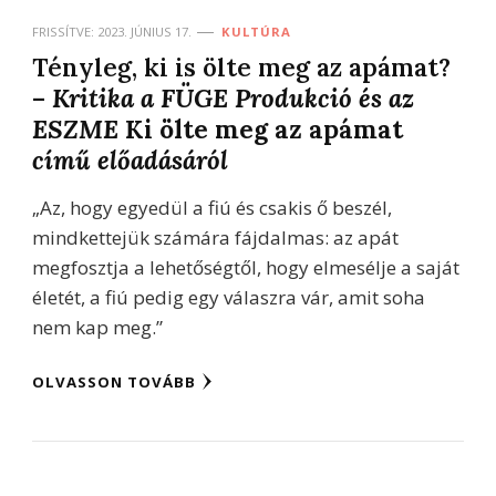
FRISSÍTVE:
2023. JÚNIUS 17.
KULTÚRA
Tényleg, ki is ölte meg az apámat?
–
Kritika a FÜGE Produkció és az
ESZME
Ki ölte meg az apámat
című előadásáról
„Az, hogy egyedül a fiú és csakis ő beszél,
mindkettejük számára fájdalmas: az apát
megfosztja a lehetőségtől, hogy elmesélje a saját
életét, a fiú pedig egy válaszra vár, amit soha
nem kap meg.”
OLVASSON TOVÁBB