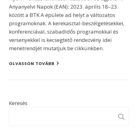
Anyanyelvi Napok (EAN): 2023. április 18–23.
között a BTK A épülete ad helyt a változatos
programoknak. A kerekasztal-beszélgetésekkel,
konferenciával, szabadidős programokkal és
versenyekkel is kecsegtető rendezvény idei
menetrendjét mutatjuk be cikkünkben.
OLVASSON TOVÁBB
Keresés
K