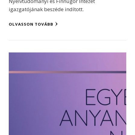
Nyelvtudományi és Finnugor Intézet
igazgatójának beszéde indított.
OLVASSON TOVÁBB