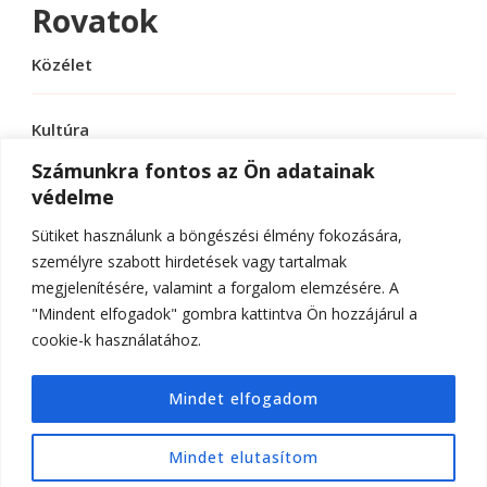
Rovatok
Közélet
Kultúra
Számunkra fontos az Ön adatainak
védelme
Sport
Sütiket használunk a böngészési élmény fokozására,
Tudomány
személyre szabott hirdetések vagy tartalmak
megjelenítésére, valamint a forgalom elemzésére. A
"Mindent elfogadok" gombra kattintva Ön hozzájárul a
cookie-k használatához.
© Szerzői jog 2026
ELTE Online
. Minden jog
Mindet elfogadom
fenntartva.
Hello Fashion | Fejlesztette
Blossom
Themes
.Készítette:
WordPress
.
Mindet elutasítom