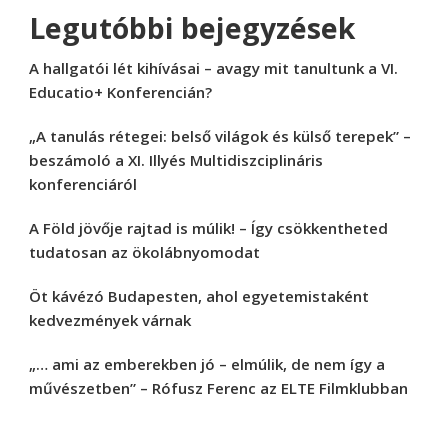
Legutóbbi bejegyzések
A hallgatói lét kihívásai – avagy mit tanultunk a VI.
Educatio+ Konferencián?
„A tanulás rétegei: belső világok és külső terepek” –
beszámoló a XI. Illyés Multidiszciplináris
konferenciáról
A Föld jövője rajtad is múlik! – Így csökkentheted
tudatosan az ökolábnyomodat
Öt kávézó Budapesten, ahol egyetemistaként
kedvezmények várnak
„… ami az emberekben jó – elmúlik, de nem így a
művészetben” – Rófusz Ferenc az ELTE Filmklubban