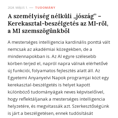
2024. MÁJUS 1.
TUDOMÁNY
A személyiség nélküli „jószág” –
Kerekasztal-beszélgetés az MI-ről,
a MI szemszögünkből
A mesterséges intelligencia kardinális ponttá vált
nemcsak az akadémiai közegekben, de a
mindennapokban is. Az AI egyre szélesebb
körben terjed el, napról napra válnak elérhetővé
új funkciói, folyamatos fejlesztés alatt áll. Az
Egyetemi Anyanyelvi Napok programjai közt egy
kerekasztal-beszélgetés is helyet kapott
különböző tudományágak neves képviselőivel,
hogy reflektáljanak a mesterséges intelligencia
helyzetére, és megvitassák azt. Szerkesztőségünk
is járt a beszélgetésen, ennek tudósítását