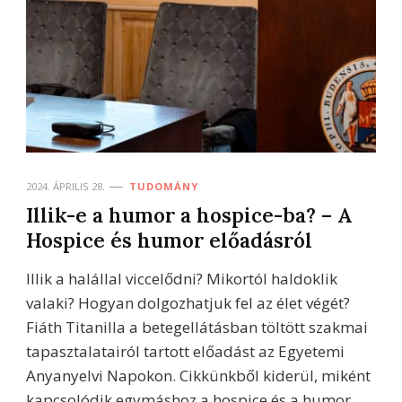
2024. ÁPRILIS 28.
TUDOMÁNY
Illik-e a humor a hospice-ba? – A
Hospice és humor előadásról
Illik a halállal viccelődni? Mikortól haldoklik
valaki? Hogyan dolgozhatjuk fel az élet végét?
Fiáth Titanilla a betegellátásban töltött szakmai
tapasztalatairól tartott előadást az Egyetemi
Anyanyelvi Napokon. Cikkünkből kiderül, miként
kapcsolódik egymáshoz a hospice és a humor.