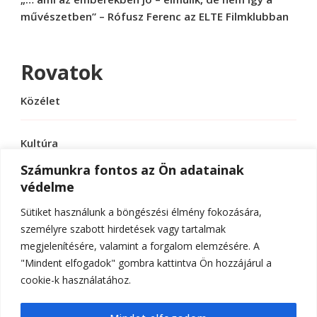
művészetben” – Rófusz Ferenc az ELTE Filmklubban
Rovatok
Közélet
Kultúra
Számunkra fontos az Ön adatainak
védelme
Sport
Sütiket használunk a böngészési élmény fokozására,
Tudomány
személyre szabott hirdetések vagy tartalmak
megjelenítésére, valamint a forgalom elemzésére. A
"Mindent elfogadok" gombra kattintva Ön hozzájárul a
cookie-k használatához.
© Szerzői jog 2026
ELTE Online
. Minden jog