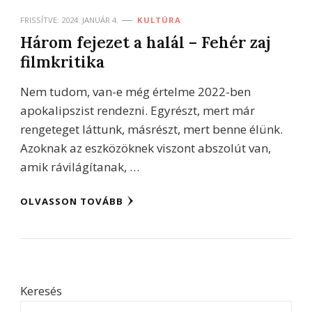
FRISSÍTVE:
2024. JANUÁR 4.
KULTÚRA
Három fejezet a halál – Fehér zaj
filmkritika
Nem tudom, van-e még értelme 2022-ben
apokalipszist rendezni. Egyrészt, mert már
rengeteget láttunk, másrészt, mert benne élünk.
Azoknak az eszközöknek viszont abszolút van,
amik rávilágítanak, …
OLVASSON TOVÁBB
Keresés