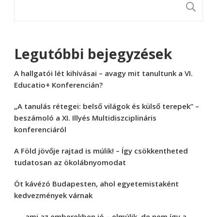
K
Legutóbbi bejegyzések
A hallgatói lét kihívásai – avagy mit tanultunk a VI.
Educatio+ Konferencián?
„A tanulás rétegei: belső világok és külső terepek” –
beszámoló a XI. Illyés Multidiszciplináris
konferenciáról
A Föld jövője rajtad is múlik! – Így csökkentheted
tudatosan az ökolábnyomodat
Öt kávézó Budapesten, ahol egyetemistaként
kedvezmények várnak
„… ami az emberekben jó – elmúlik, de nem így a