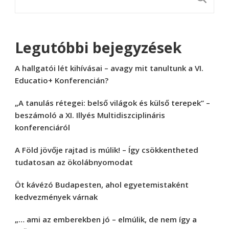
Legutóbbi bejegyzések
A hallgatói lét kihívásai – avagy mit tanultunk a VI.
Educatio+ Konferencián?
„A tanulás rétegei: belső világok és külső terepek” –
beszámoló a XI. Illyés Multidiszciplináris
konferenciáról
A Föld jövője rajtad is múlik! – Így csökkentheted
tudatosan az ökolábnyomodat
Öt kávézó Budapesten, ahol egyetemistaként
kedvezmények várnak
„… ami az emberekben jó – elmúlik, de nem így a