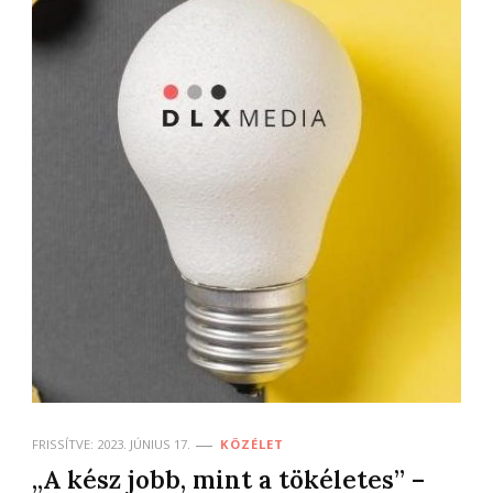
FRISSÍTVE:
2023. JÚNIUS 17.
KÖZÉLET
„A kész jobb, mint a tökéletes” –