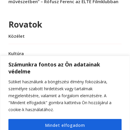
művészetben” – Rófusz Ferenc az ELTE Filmklubban
Rovatok
Közélet
Kultúra
Számunkra fontos az Ön adatainak
védelme
Sport
Sütiket használunk a böngészési élmény fokozására,
Tudomány
személyre szabott hirdetések vagy tartalmak
megjelenítésére, valamint a forgalom elemzésére. A
"Mindent elfogadok" gombra kattintva Ön hozzájárul a
cookie-k használatához.
© Szerzői jog 2026
ELTE Online
. Minden jog
Mindet elfogadom