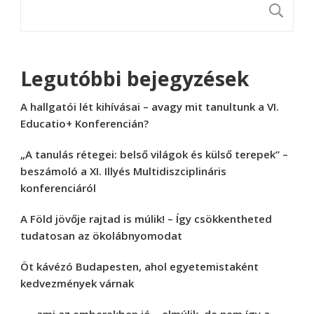
K
Legutóbbi bejegyzések
A hallgatói lét kihívásai – avagy mit tanultunk a VI.
Educatio+ Konferencián?
„A tanulás rétegei: belső világok és külső terepek” –
beszámoló a XI. Illyés Multidiszciplináris
konferenciáról
A Föld jövője rajtad is múlik! – Így csökkentheted
tudatosan az ökolábnyomodat
Öt kávézó Budapesten, ahol egyetemistaként
kedvezmények várnak
„… ami az emberekben jó – elmúlik, de nem így a