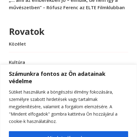
művészetben” – Rófusz Ferenc az ELTE Filmklubban
Rovatok
Közélet
Kultúra
Számunkra fontos az Ön adatainak
védelme
Sport
Sütiket használunk a böngészési élmény fokozására,
Tudomány
személyre szabott hirdetések vagy tartalmak
megjelenítésére, valamint a forgalom elemzésére. A
"Mindent elfogadok" gombra kattintva Ön hozzájárul a
cookie-k használatához.
© Szerzői jog 2026
ELTE Online
. Minden jog