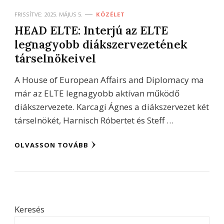
FRISSÍTVE:
2025. MÁJUS 5.
KÖZÉLET
HEAD ELTE: Interjú az ELTE
legnagyobb diákszervezetének
társelnökeivel
A House of European Affairs and Diplomacy ma
már az ELTE legnagyobb aktívan működő
diákszervezete. Karcagi Ágnes a diákszervezet két
társelnökét, Harnisch Róbertet és Steff …
OLVASSON TOVÁBB
Keresés