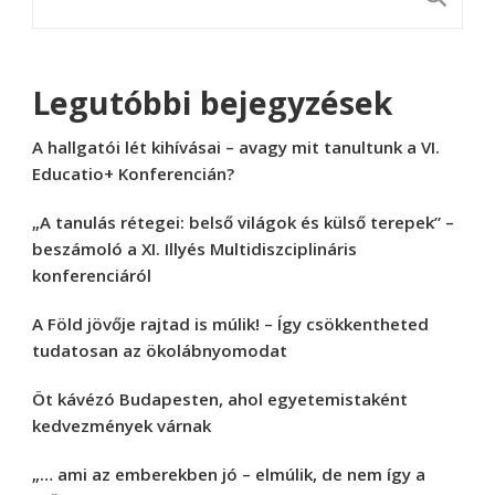
Legutóbbi bejegyzések
A hallgatói lét kihívásai – avagy mit tanultunk a VI.
Educatio+ Konferencián?
„A tanulás rétegei: belső világok és külső terepek” –
beszámoló a XI. Illyés Multidiszciplináris
konferenciáról
A Föld jövője rajtad is múlik! – Így csökkentheted
tudatosan az ökolábnyomodat
Öt kávézó Budapesten, ahol egyetemistaként
kedvezmények várnak
„… ami az emberekben jó – elmúlik, de nem így a